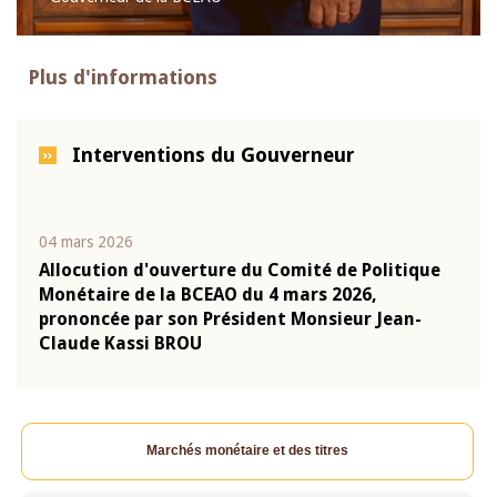
Plus d'informations
Interventions du Gouverneur
04 mars 2026
22 ju
que
Allocution d'ouverture du Comité de Politique
Mot 
Monétaire de la BCEAO du 4 mars 2026,
Kass
-
prononcée par son Président Monsieur Jean-
prés
Claude Kassi BROU
BCE
Marchés monétaire et des titres