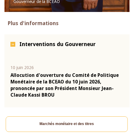
Gouverneur de la BCEAO
Plus d'informations
Interventions du Gouverneur
10 juin 2026
04 m
e
Allocution d'ouverture du Comité de Politique
Allo
Monétaire de la BCEAO du 10 juin 2026,
Moné
prononcée par son Président Monsieur Jean-
pron
Claude Kassi BROU
Clau
Marchés monétaire et des titres