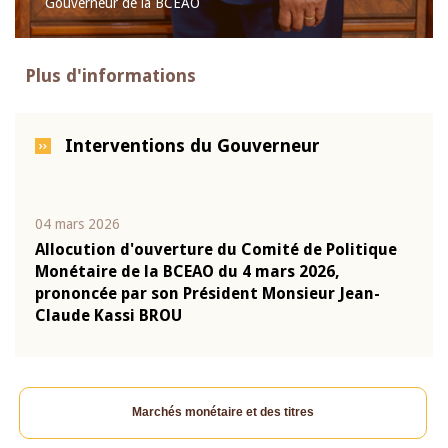
Gouverneur de la BCEAO
Plus d'informations
Interventions du Gouverneur
04 mars 2026
22 ju
que
Allocution d'ouverture du Comité de Politique
Mot 
Monétaire de la BCEAO du 4 mars 2026,
Kass
-
prononcée par son Président Monsieur Jean-
prés
Claude Kassi BROU
BCE
Marchés monétaire et des titres