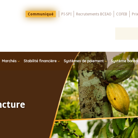
Menu
Communiqué
PI-SPI
Recrutements BCEAO
COFEB
Pri
Top
Marchés
Stabilité financière
Systèmes de paiement
Système bancair
ncture