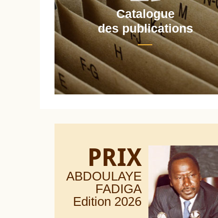
Catalogue
nt
des publications
PRIX
ABDOULAYE
FADIGA
Edition 20
26