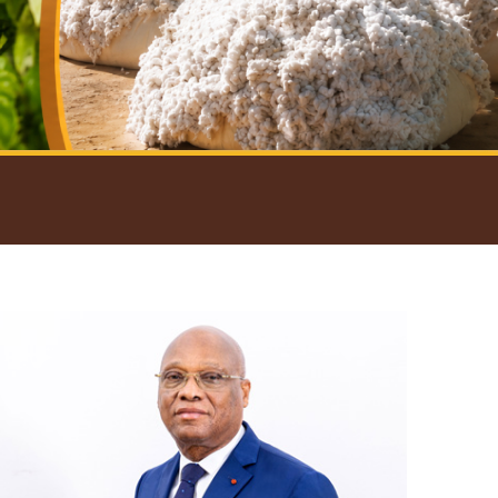
introductif du Gouverneur
Open
configuration
options