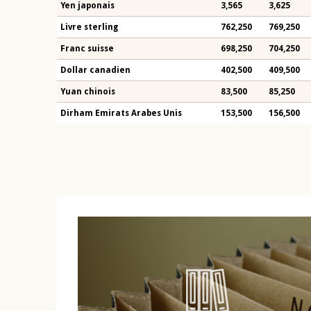
Yen japonais
3,565
3,625
Livre sterling
762,250
769,250
Franc suisse
698,250
704,250
Dollar canadien
402,500
409,500
Yuan chinois
83,500
85,250
Dirham Emirats Arabes Unis
153,500
156,500