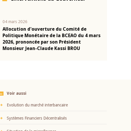
04 mars 2026
22 juillet 2026
Allocution d'ouverture du Comité de
Mot introduc
n
Politique Monétaire de la BCEAO du 4 mars
Claude Kassi
2026, prononcée par son Président
présentation
Monsieur Jean-Claude Kassi BROU
BCEAO
Voir aussi
Evolution du marché interbancaire
Systèmes Financiers Décentralisés