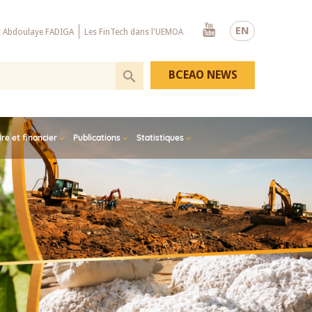
Youtube
EN
x Abdoulaye FADIGA
Les FinTech dans l'UEMOA
BCEAO NEWS
e et financier
Publications
Statistiques