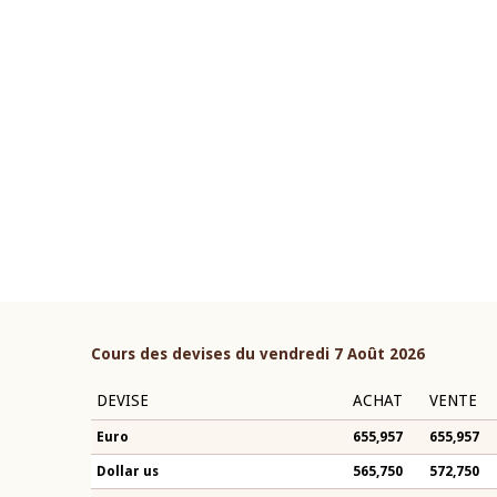
22 juillet 2026
ouverture du Comité de
Mot introductif du Gouvern
étaire de la BCEAO du 4 mars
Claude Kassi BROU lors de l
ée par son Président
présentation du rapport ann
n-Claude Kassi BROU
BCEAO
Cours des devises du vendredi 7 Août 2026
DEVISE
ACHAT
VENTE
Euro
655,957
655,957
Dollar us
565,750
572,750