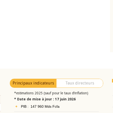
10 juin 2026
eur Jean-
Allocution d'ouverture du Comité de
a cérémonie de
Politique Monétaire de la BCEAO du 10 jui
uel 2025 de la
2026, prononcée par son Président
Monsieur Jean-Claude Kassi BROU
Principaux indicateurs
Taux directeurs
*estimations 2025 (sauf pour le taux d’inflation)
* Date de mise à jour : 17 juin 2026
PIB : 147 960 Mds Fcfa