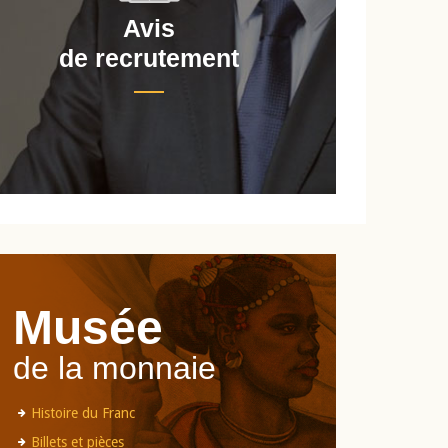
Avis
de recrutement
d
Musée
de la monnaie
Histoire du Franc
Billets et pièces