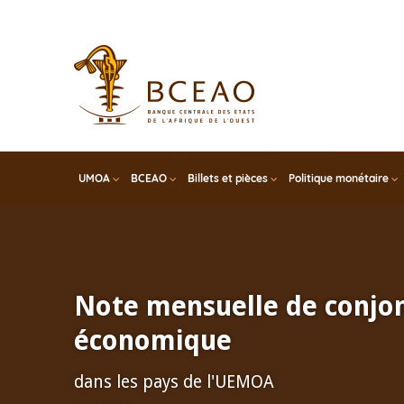
Skip
to
main
content
UMOA
BCEAO
Billets et pièces
Politique monétaire
Note mensuelle de conjo
économique
dans les pays de l'UEMOA