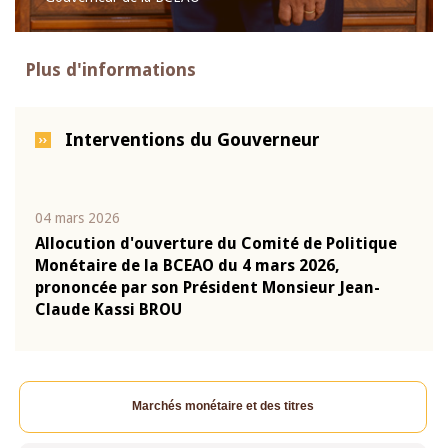
Plus d'informations
Interventions du Gouverneur
04 mars 2026
22 ju
que
Allocution d'ouverture du Comité de Politique
Mot 
Monétaire de la BCEAO du 4 mars 2026,
Kass
-
prononcée par son Président Monsieur Jean-
prés
Claude Kassi BROU
BCE
Marchés monétaire et des titres