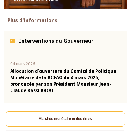
Plus d'informations
Interventions du Gouverneur
04 mars 2026
22 ju
que
Allocution d'ouverture du Comité de Politique
Mot 
Monétaire de la BCEAO du 4 mars 2026,
Kass
-
prononcée par son Président Monsieur Jean-
prés
Claude Kassi BROU
BCE
Marchés monétaire et des titres