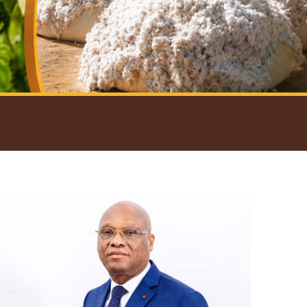
introductif du Gouverneur
Open
configuration
options