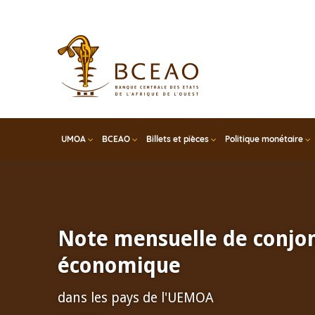
Skip
to
main
content
UMOA
BCEAO
Billets et pièces
Politique monétaire
Note mensuelle de conjo
économique
dans les pays de l'UEMOA