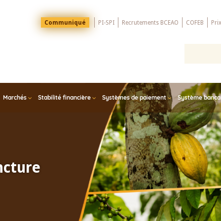
Menu
Communiqué
PI-SPI
Recrutements BCEAO
COFEB
Pri
Top
Marchés
Stabilité financière
Systèmes de paiement
Système bancair
ncture