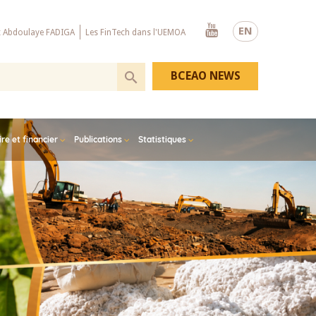
Youtube
EN
x Abdoulaye FADIGA
Les FinTech dans l'UEMOA
BCEAO NEWS
e et financier
Publications
Statistiques