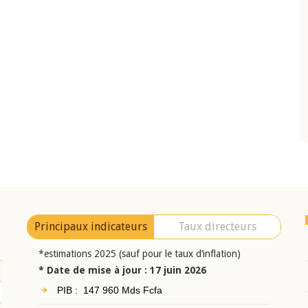
10 juin 2026
eur Jean-
Allocution d'ouverture du Comité de
a cérémonie de
Politique Monétaire de la BCEAO du 10 jui
uel 2025 de la
2026, prononcée par son Président
Monsieur Jean-Claude Kassi BROU
Principaux indicateurs
Taux directeurs
*estimations 2025 (sauf pour le taux d’inflation)
* Date de mise à jour : 17 juin 2026
PIB : 147 960 Mds Fcfa