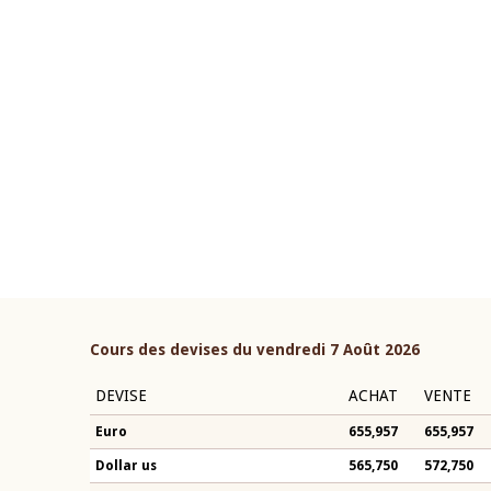
22 juillet 2026
ouverture du Comité de
Mot introductif du Gouvern
étaire de la BCEAO du 4 mars
Claude Kassi BROU lors de l
ée par son Président
présentation du rapport ann
n-Claude Kassi BROU
BCEAO
Cours des devises du vendredi 7 Août 2026
DEVISE
ACHAT
VENTE
Euro
655,957
655,957
Dollar us
565,750
572,750