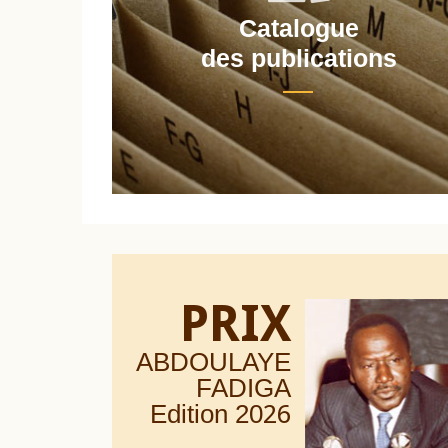
Catalogue
nt
des publications
PRIX
ABDOULAYE
FADIGA
Edition 20
26