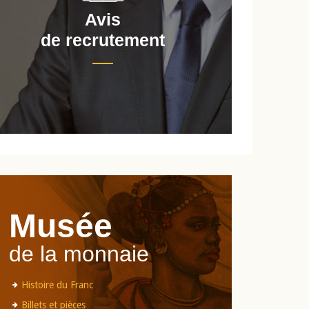
Avis
de recrutement
d
Musée
de la monnaie
Histoire du Franc
Billets et pièces