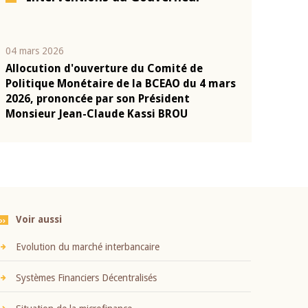
04 mars 2026
22 juillet 2026
Allocution d'ouverture du Comité de
Mot introduc
n
Politique Monétaire de la BCEAO du 4 mars
Claude Kassi
2026, prononcée par son Président
présentation
Monsieur Jean-Claude Kassi BROU
BCEAO
Voir aussi
Evolution du marché interbancaire
Systèmes Financiers Décentralisés