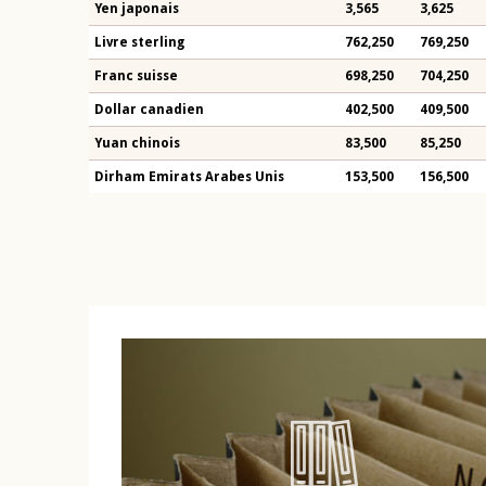
Yen japonais
3,565
3,625
Livre sterling
762,250
769,250
Franc suisse
698,250
704,250
Dollar canadien
402,500
409,500
Yuan chinois
83,500
85,250
Dirham Emirats Arabes Unis
153,500
156,500