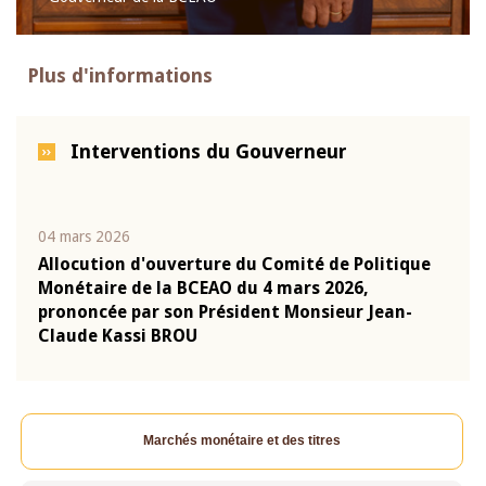
Plus d'informations
Interventions du Gouverneur
04 mars 2026
22 ju
que
Allocution d'ouverture du Comité de Politique
Mot 
Monétaire de la BCEAO du 4 mars 2026,
Kass
-
prononcée par son Président Monsieur Jean-
prés
Claude Kassi BROU
BCE
Marchés monétaire et des titres