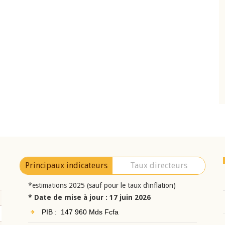
10 juin 2026
eur Jean-
Allocution d'ouverture du Comité de
a cérémonie de
Politique Monétaire de la BCEAO du 10 jui
uel 2025 de la
2026, prononcée par son Président
Monsieur Jean-Claude Kassi BROU
Principaux indicateurs
Taux directeurs
*estimations 2025 (sauf pour le taux d’inflation)
* Date de mise à jour : 17 juin 2026
PIB : 147 960 Mds Fcfa