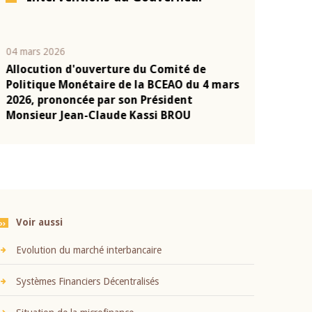
04 mars 2026
22 juillet 2026
Allocution d'ouverture du Comité de
Mot introduc
n
Politique Monétaire de la BCEAO du 4 mars
Claude Kassi
2026, prononcée par son Président
présentation
Monsieur Jean-Claude Kassi BROU
BCEAO
Voir aussi
Evolution du marché interbancaire
Systèmes Financiers Décentralisés