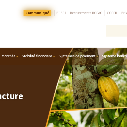
Menu
Communiqué
PI-SPI
Recrutements BCEAO
COFEB
Pri
Top
Marchés
Stabilité financière
Systèmes de paiement
Système bancair
ncture