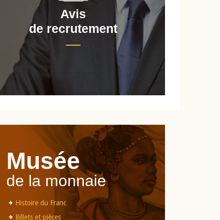
Avis
de recrutement
d
Musée
de la monnaie
Histoire du Franc
Billets et pièces