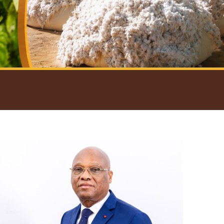
introductif du Gouverneur
Open
configuration
options