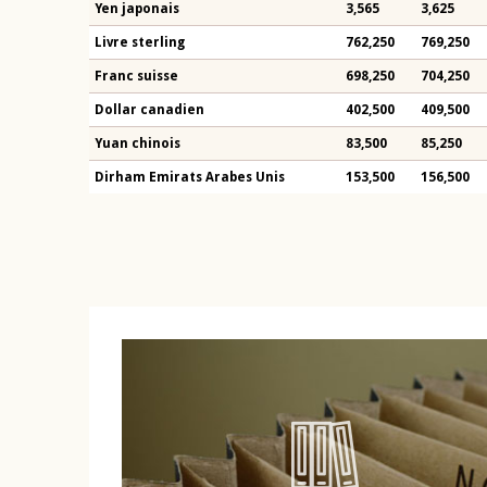
Yen japonais
3,565
3,625
Livre sterling
762,250
769,250
Franc suisse
698,250
704,250
Dollar canadien
402,500
409,500
Yuan chinois
83,500
85,250
Dirham Emirats Arabes Unis
153,500
156,500