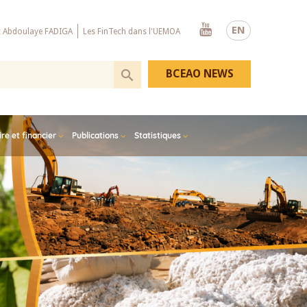
Youtube
EN
x Abdoulaye FADIGA
Les FinTech dans l'UEMOA
BCEAO NEWS
e et financier
Publications
Statistiques