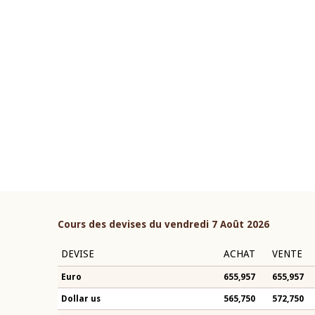
22 juillet 2026
ouverture du Comité de
Mot introductif du Gouvern
étaire de la BCEAO du 4 mars
Claude Kassi BROU lors de l
ée par son Président
présentation du rapport ann
n-Claude Kassi BROU
BCEAO
Cours des devises du vendredi 7 Août 2026
DEVISE
ACHAT
VENTE
Euro
655,957
655,957
Dollar us
565,750
572,750