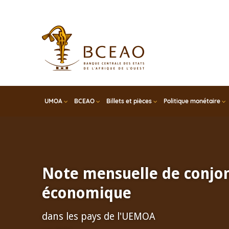
Skip
to
main
content
UMOA
BCEAO
Billets et pièces
Politique monétaire
Note mensuelle de conjo
économique
dans les pays de l'UEMOA