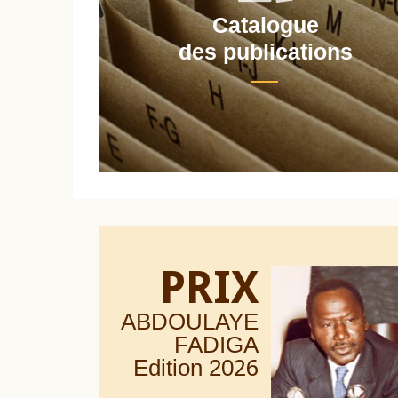
Catalogue
nt
des publications
PRIX
ABDOULAYE
FADIGA
Edition 20
26