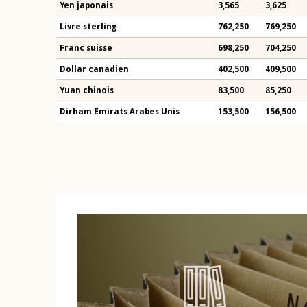
Yen japonais
3,565
3,625
Livre sterling
762,250
769,250
Franc suisse
698,250
704,250
Dollar canadien
402,500
409,500
Yuan chinois
83,500
85,250
Dirham Emirats Arabes Unis
153,500
156,500