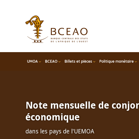
Skip
to
main
content
UMOA
BCEAO
Billets et pièces
Politique monétaire
Note mensuelle de conjo
économique
dans les pays de l'UEMOA