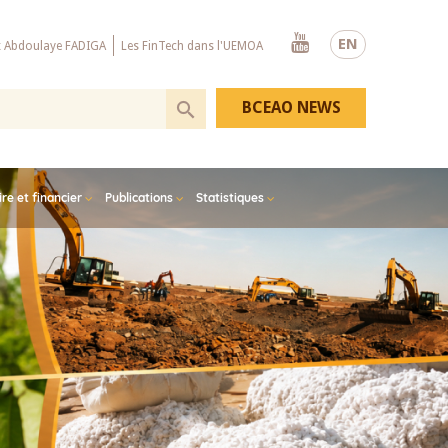
Youtube
EN
x Abdoulaye FADIGA
Les FinTech dans l'UEMOA
BCEAO NEWS
e et financier
Publications
Statistiques