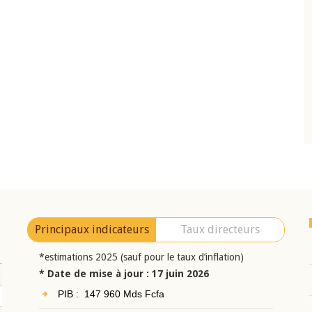
10 juin 2026
eur Jean-
Allocution d'ouverture du Comité de
a cérémonie de
Politique Monétaire de la BCEAO du 10 jui
uel 2025 de la
2026, prononcée par son Président
Monsieur Jean-Claude Kassi BROU
Principaux indicateurs
Taux directeurs
*estimations 2025 (sauf pour le taux d’inflation)
* Date de mise à jour : 17 juin 2026
PIB : 147 960 Mds Fcfa