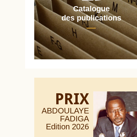
Catalogue
nt
des publications
PRIX
ABDOULAYE
FADIGA
Edition 20
26