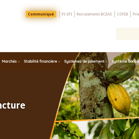
Menu
Communiqué
PI-SPI
Recrutements BCEAO
COFEB
Pri
Top
Marchés
Stabilité financière
Systèmes de paiement
Système bancair
ncture