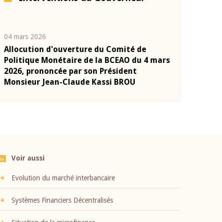
04 mars 2026
22 juillet 2026
Allocution d'ouverture du Comité de
Mot introduc
n
Politique Monétaire de la BCEAO du 4 mars
Claude Kassi
2026, prononcée par son Président
présentation
Monsieur Jean-Claude Kassi BROU
BCEAO
Voir aussi
Evolution du marché interbancaire
Systèmes Financiers Décentralisés