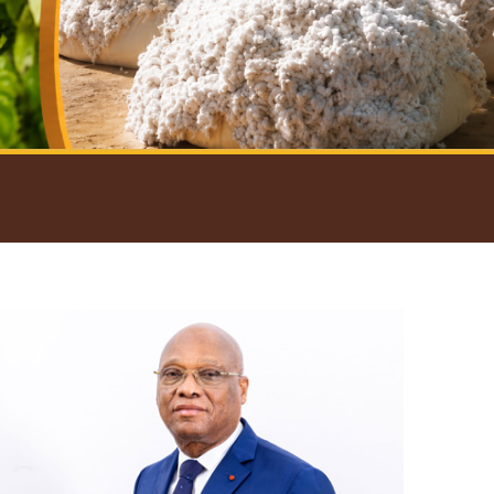
introductif du Gouverneur
Open
configuration
options