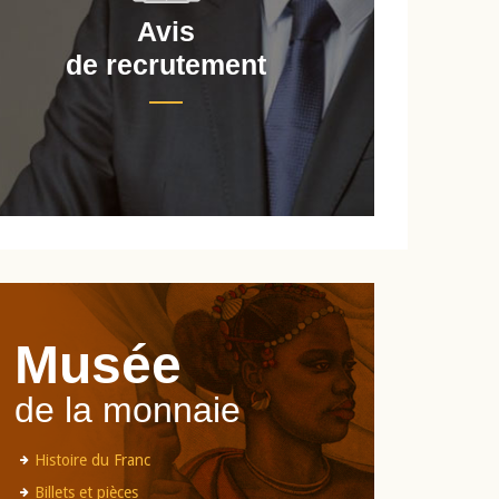
Avis
de recrutement
d
Musée
de la monnaie
Histoire du Franc
Billets et pièces