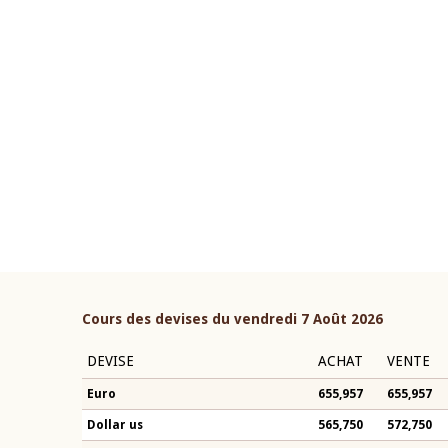
22 juillet 2026
ouverture du Comité de
Mot introductif du Gouvern
étaire de la BCEAO du 4 mars
Claude Kassi BROU lors de l
ée par son Président
présentation du rapport ann
n-Claude Kassi BROU
BCEAO
Cours des devises du vendredi 7 Août 2026
DEVISE
ACHAT
VENTE
Euro
655,957
655,957
Dollar us
565,750
572,750