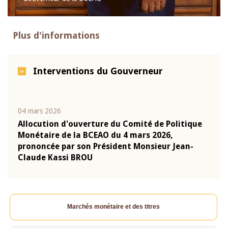
Plus d'informations
Interventions du Gouverneur
04 mars 2026
22 ju
que
Allocution d'ouverture du Comité de Politique
Mot 
Monétaire de la BCEAO du 4 mars 2026,
Kass
-
prononcée par son Président Monsieur Jean-
prés
Claude Kassi BROU
BCE
Marchés monétaire et des titres