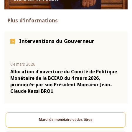
Plus d'informations
Interventions du Gouverneur
04 mars 2026
22 ju
que
Allocution d'ouverture du Comité de Politique
Mot 
Monétaire de la BCEAO du 4 mars 2026,
Kass
-
prononcée par son Président Monsieur Jean-
prés
Claude Kassi BROU
BCE
Marchés monétaire et des titres