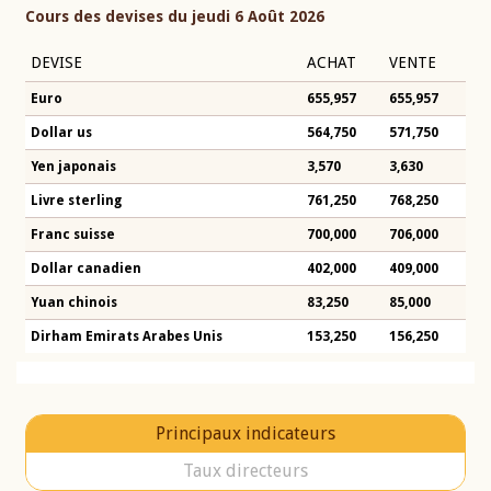
Cours des devises du jeudi 6 Août 2026
DEVISE
ACHAT
VENTE
Euro
655,957
655,957
Dollar us
564,750
571,750
Yen japonais
3,570
3,630
Livre sterling
761,250
768,250
Franc suisse
700,000
706,000
Dollar canadien
402,000
409,000
Yuan chinois
83,250
85,000
Dirham Emirats Arabes Unis
153,250
156,250
Principaux indicateurs
Taux directeurs