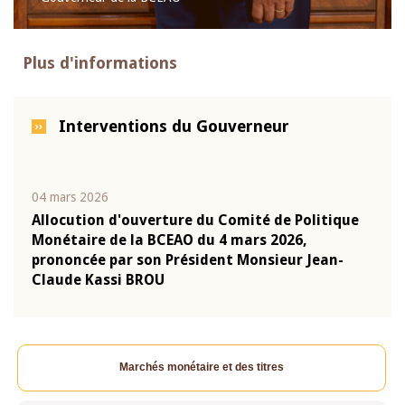
Plus d'informations
Interventions du Gouverneur
04 mars 2026
22 ju
que
Allocution d'ouverture du Comité de Politique
Mot 
Monétaire de la BCEAO du 4 mars 2026,
Kass
-
prononcée par son Président Monsieur Jean-
prés
Claude Kassi BROU
BCE
Marchés monétaire et des titres