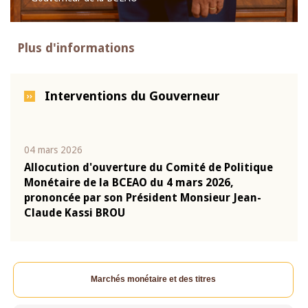
Plus d'informations
Interventions du Gouverneur
04 mars 2026
22 ju
que
Allocution d'ouverture du Comité de Politique
Mot 
Monétaire de la BCEAO du 4 mars 2026,
Kass
-
prononcée par son Président Monsieur Jean-
prés
Claude Kassi BROU
BCE
Marchés monétaire et des titres