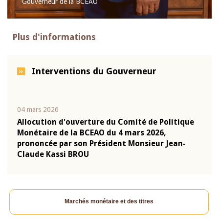
Gouverneur de la BCEAO
Plus d'informations
Interventions du Gouverneur
04 mars 2026
22 ju
que
Allocution d'ouverture du Comité de Politique
Mot 
Monétaire de la BCEAO du 4 mars 2026,
Kass
-
prononcée par son Président Monsieur Jean-
prés
Claude Kassi BROU
BCE
Marchés monétaire et des titres