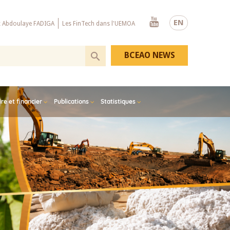
Youtube
EN
x Abdoulaye FADIGA
Les FinTech dans l'UEMOA
BCEAO NEWS
e et financier
Publications
Statistiques