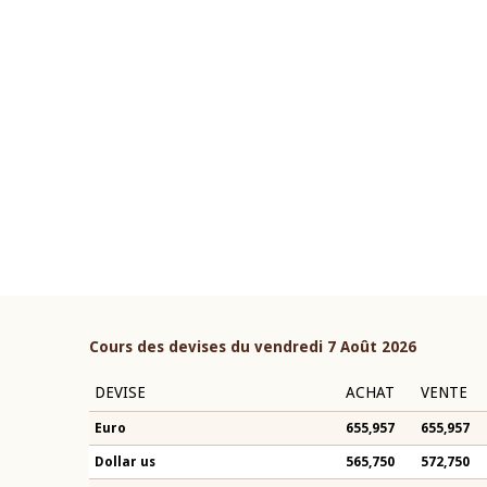
22 juillet 2026
ouverture du Comité de
Mot introductif du Gouvern
étaire de la BCEAO du 4 mars
Claude Kassi BROU lors de l
ée par son Président
présentation du rapport ann
n-Claude Kassi BROU
BCEAO
Cours des devises du vendredi 7 Août 2026
DEVISE
ACHAT
VENTE
Euro
655,957
655,957
Dollar us
565,750
572,750