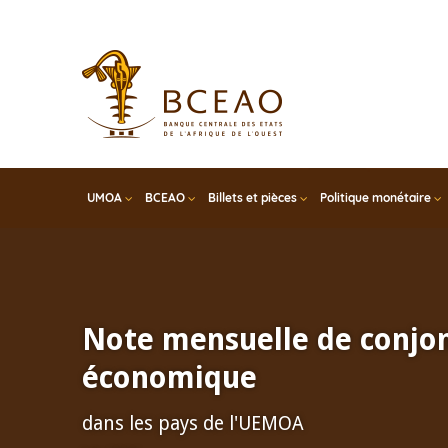
Skip
to
main
content
UMOA
BCEAO
Billets et pièces
Politique monétaire
Note mensuelle de conjo
économique
dans les pays de l'UEMOA