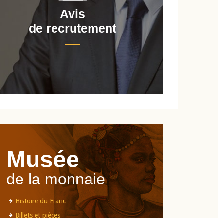
Avis
de recrutement
d
Musée
de la monnaie
Histoire du Franc
Billets et pièces