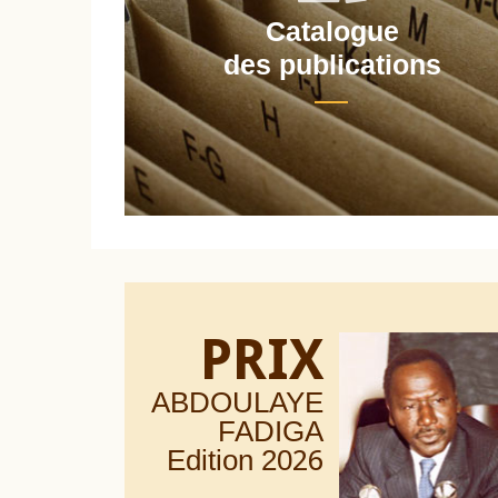
Catalogue
nt
des publications
PRIX
ABDOULAYE
FADIGA
Edition 20
26