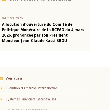
04 mars 2026
22 juillet 2026
Allocution d'ouverture du Comité de
Mot introduc
n
Politique Monétaire de la BCEAO du 4 mars
Claude Kassi
2026, prononcée par son Président
présentation
Monsieur Jean-Claude Kassi BROU
BCEAO
Voir aussi
Evolution du marché interbancaire
Systèmes Financiers Décentralisés