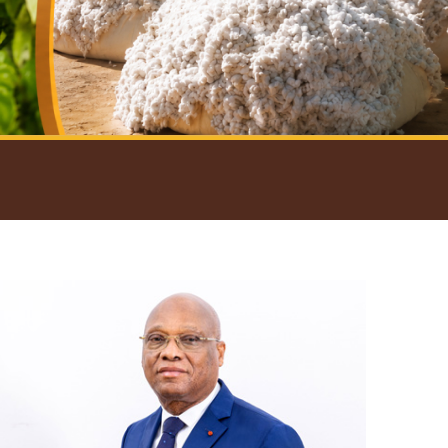
introductif du Gouverneur
Open
configuration
options