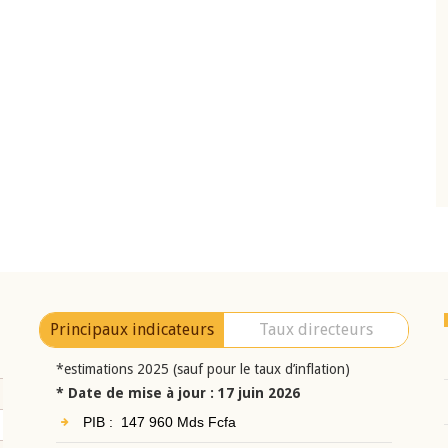
10 juin 2026
eur Jean-
Allocution d'ouverture du Comité de
a cérémonie de
Politique Monétaire de la BCEAO du 10 jui
uel 2025 de la
2026, prononcée par son Président
Monsieur Jean-Claude Kassi BROU
Principaux indicateurs
Taux directeurs
*estimations 2025 (sauf pour le taux d’inflation)
* Date de mise à jour : 17 juin 2026
PIB : 147 960 Mds Fcfa