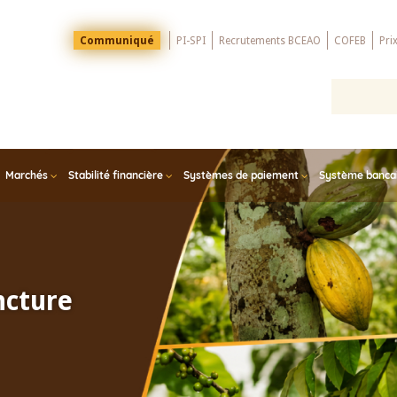
Menu
Communiqué
PI-SPI
Recrutements BCEAO
COFEB
Pri
Top
Marchés
Stabilité financière
Systèmes de paiement
Système bancair
ncture