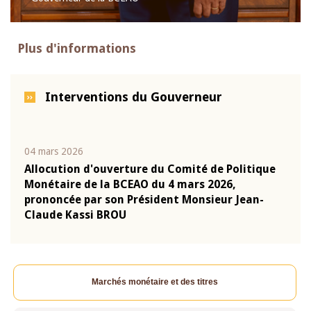
Plus d'informations
Interventions du Gouverneur
04 mars 2026
22 ju
que
Allocution d'ouverture du Comité de Politique
Mot 
Monétaire de la BCEAO du 4 mars 2026,
Kass
-
prononcée par son Président Monsieur Jean-
prés
Claude Kassi BROU
BCE
Marchés monétaire et des titres