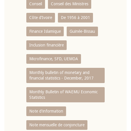
Conseil
Conseil des Ministres
Côte d’Ivoire
De 1956 à 2001
Finance Islamique
Guinée-Bissau
Inclusion financière
Microfinance, SFD, UEMOA
Monthly bulletin of monetary and
financial statistics - December, 2017
Monthly Bulletin of WAEMU Economic
Statistics
Note d'information
Note mensuelle de conjoncture