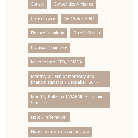
Conseil
Conseil des Ministres
Côte d’Ivoire
De 1956 à 2001
Finance Islamique
Guinée-Bissau
Inclusion financière
Microfinance, SFD, UEMOA
Monthly bulletin of monetary and
financial statistics - December, 2017
Monthly Bulletin of WAEMU Economic
Statistics
Note d'information
Note mensuelle de conjoncture