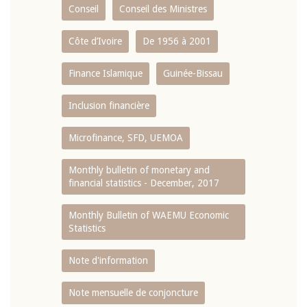
Conseil
Conseil des Ministres
Côte d’Ivoire
De 1956 à 2001
Finance Islamique
Guinée-Bissau
Inclusion financière
Microfinance, SFD, UEMOA
Monthly bulletin of monetary and
financial statistics - December, 2017
Monthly Bulletin of WAEMU Economic
Statistics
Note d'information
Note mensuelle de conjoncture