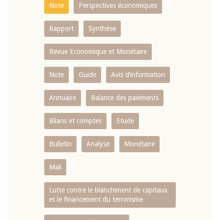
Note
Perspectives économiques
Rapport
Synthése
Revue Economique et Monétaire
Note
Guide
Avis d’information
Annuaire
Balance des paiements
Bilans et comptes
Etude
Bulletin
Analyse
Monétaire
Mali
Lutte contre le blanchiment de capitaux
et le financement du terrorisme