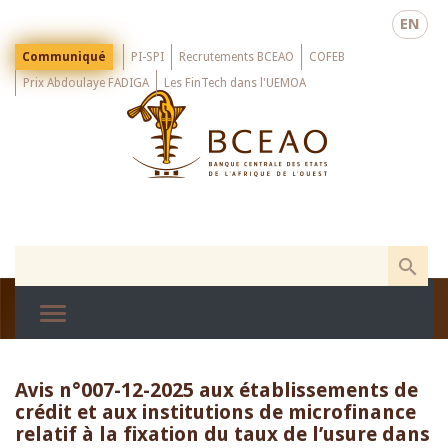
Skip
EN
to
main
Menu
Communiqué
PI-SPI
Recrutements BCEAO
COFEB
Top
content
Prix Abdoulaye FADIGA
Les FinTech dans l'UEMOA
Avis n°007-12-2025 aux établissements de
crédit et aux institutions de microfinance
relatif à la fixation du taux de l’usure dans