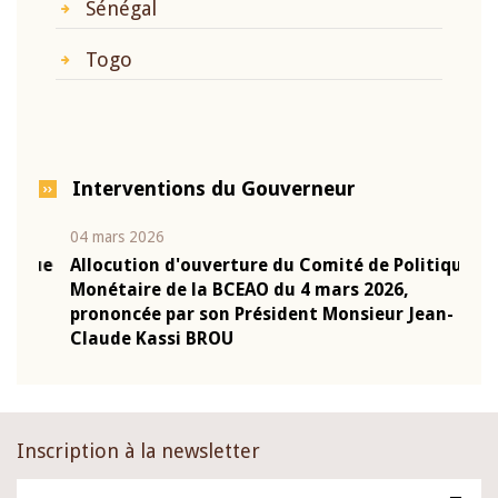
Sénégal
Togo
Interventions du Gouverneur
04 mars 2026
22 ju
que
Allocution d'ouverture du Comité de Politique
Mot 
Monétaire de la BCEAO du 4 mars 2026,
Kass
-
prononcée par son Président Monsieur Jean-
prés
Claude Kassi BROU
BCE
Inscription à la newsletter