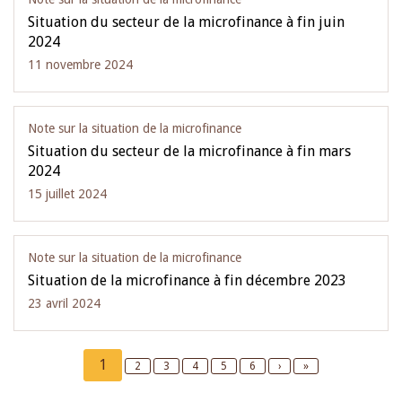
Situation du secteur de la microfinance à fin juin
2024
11 novembre 2024
Note sur la situation de la microfinance
Situation du secteur de la microfinance à fin mars
2024
15 juillet 2024
Note sur la situation de la microfinance
Situation de la microfinance à fin décembre 2023
23 avril 2024
Pagination
Current
1
Page
2
Page
3
Page
4
Page
5
Page
6
Next
›
Last
»
page
page
page