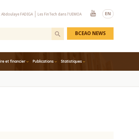
Youtube
EN
x Abdoulaye FADIGA
Les FinTech dans l'UEMOA
BCEAO NEWS
e et financier
Publications
Statistiques