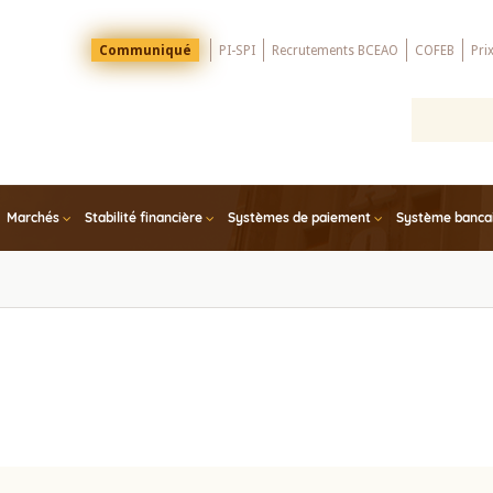
Menu
Communiqué
PI-SPI
Recrutements BCEAO
COFEB
Pri
Top
Marchés
Stabilité financière
Systèmes de paiement
Système bancair