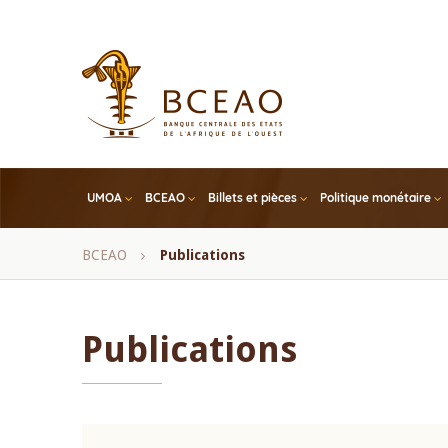
Skip
to
main
content
UMOA
BCEAO
Billets et pièces
Politique monétaire
Fil
BCEAO
Publications
d'Ariane
Publications