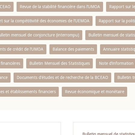
 BCEAO
Revue de la stabilité financière dans l‘UMOA
Rapport sur l
t sur la compétitivité des économies de l‘UEMOA
Rapport sur la poli
lletin mensuel de conjoncture (interrompu)
Bulletin mensuel de stat
ents de crédit de l‘UMOA
Balance des paiements
Annuaire statisti
 financières
Bulletin Mensuel des Statistiques
Note d’information
nance
Documents d’études et de recherche de la BCEAO
Bulletin t
s et établissements financiers
Revue économique et monétaire
Bulletin mensuel de statist