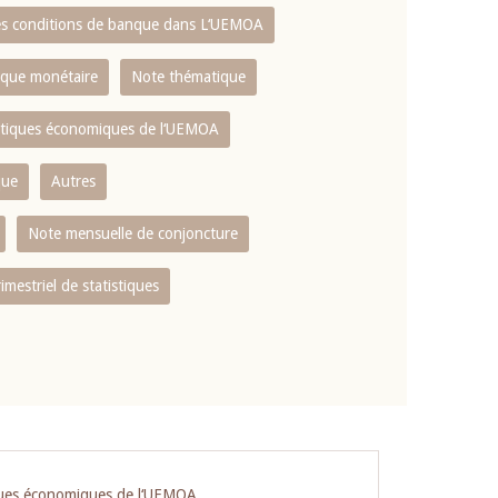
es conditions de banque dans L‘UEMOA
tique monétaire
Note thématique
istiques économiques de l‘UEMOA
que
Autres
Note mensuelle de conjoncture
rimestriel de statistiques
iques économiques de l‘UEMOA