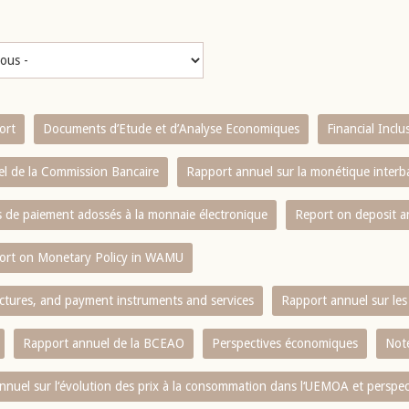
ort
Documents d’Etude et d’Analyse Economiques
Financial Incl
l de la Commission Bancaire
Rapport annuel sur la monétique inter
es de paiement adossés à la monnaie électronique
Report on deposit 
ort on Monetary Policy in WAMU
ctures, and payment instruments and services
Rapport annuel sur les 
Rapport annuel de la BCEAO
Perspectives économiques
Note
nnuel sur l‘évolution des prix à la consommation dans l‘UEMOA et perspec