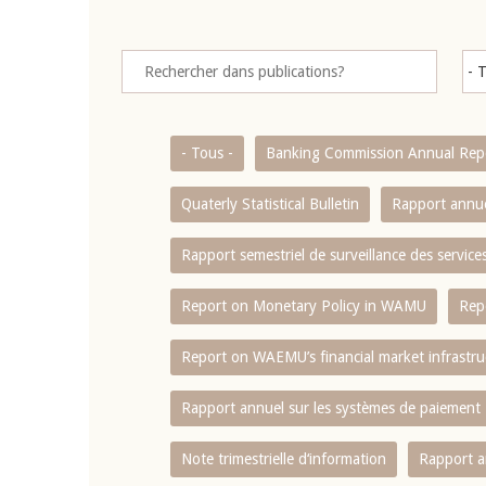
- Tous -
Banking Commission Annual Rep
Quaterly Statistical Bulletin
Rapport annue
Rapport semestriel de surveillance des servic
Report on Monetary Policy in WAMU
Rep
Report on WAEMU’s financial market infrastru
Rapport annuel sur les systèmes de paiement
Note trimestrielle d‘information
Rapport a