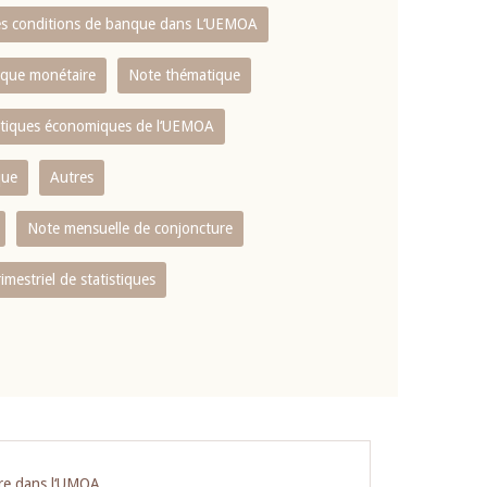
es conditions de banque dans L‘UEMOA
tique monétaire
Note thématique
istiques économiques de l‘UEMOA
que
Autres
Note mensuelle de conjoncture
rimestriel de statistiques
ière dans l‘UMOA