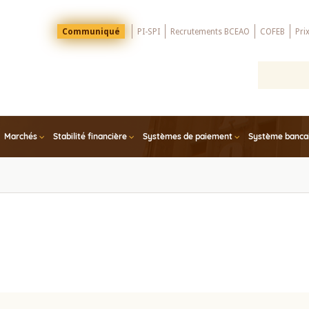
Menu
Communiqué
PI-SPI
Recrutements BCEAO
COFEB
Pri
Top
Marchés
Stabilité financière
Systèmes de paiement
Système bancair