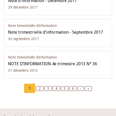
Note d’information - Décembre 2017
29 décembre 2017
Note trimestrielle d‘information
Note trimestrielle d’information - Septembre 2017
30 septembre 2017
Note trimestrielle d‘information
NOTE D’INFORMATION 4e trimestre 2013 N° 36
31 décembre 2013
Pagination
Current
1
Page
2
Page
3
Page
4
Page
5
Page
6
Next
›
Last
»
page
page
page