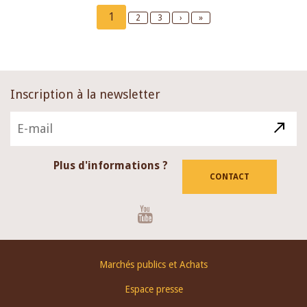
Pagination
Current
1
Page
2
Page
3
Next
›
Last
»
page
page
page
Inscription à la newsletter
Plus d'informations ?
CONTACT
Youtube
Footer
Marchés publics et Achats
menu
Espace presse