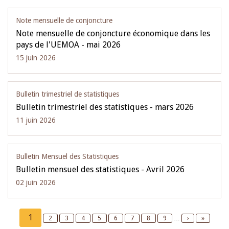
Note mensuelle de conjoncture
Note mensuelle de conjoncture économique dans les
pays de l'UEMOA - mai 2026
15 juin 2026
Bulletin trimestriel de statistiques
Bulletin trimestriel des statistiques - mars 2026
11 juin 2026
Bulletin Mensuel des Statistiques
Bulletin mensuel des statistiques - Avril 2026
02 juin 2026
Pagination
Current
1
Page
2
Page
3
Page
4
Page
5
Page
6
Page
7
Page
8
Page
9
…
Next
›
Last
»
page
page
page