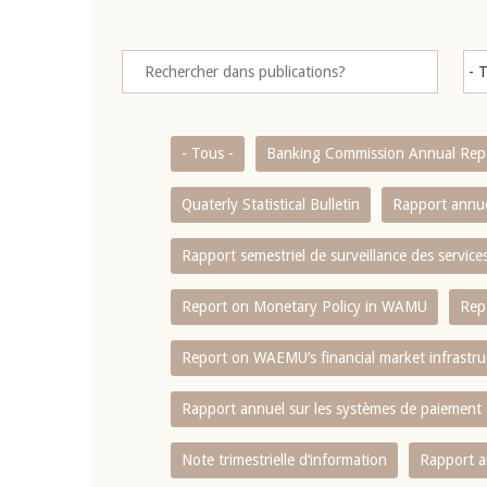
- Tous -
Banking Commission Annual Rep
Quaterly Statistical Bulletin
Rapport annue
Rapport semestriel de surveillance des servic
Report on Monetary Policy in WAMU
Rep
Report on WAEMU’s financial market infrastru
Rapport annuel sur les systèmes de paiement
Note trimestrielle d‘information
Rapport a