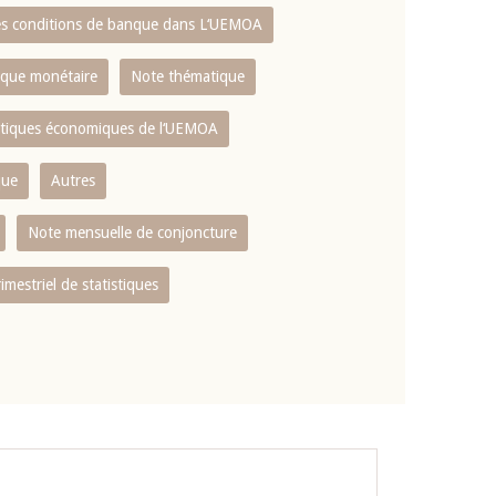
es conditions de banque dans L‘UEMOA
tique monétaire
Note thématique
istiques économiques de l‘UEMOA
que
Autres
Note mensuelle de conjoncture
rimestriel de statistiques