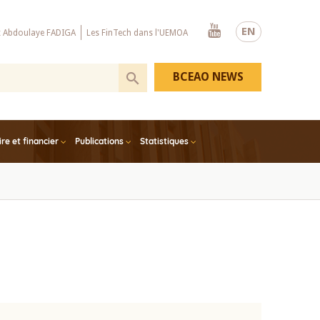
Youtube
EN
x Abdoulaye FADIGA
Les FinTech dans l'UEMOA
BCEAO NEWS
e et financier
Publications
Statistiques