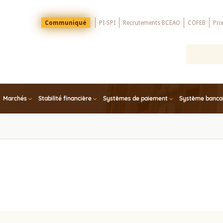
Menu
Communiqué
PI-SPI
Recrutements BCEAO
COFEB
Pri
Top
Marchés
Stabilité financière
Systèmes de paiement
Système bancair