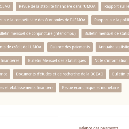
 BCEAO
Revue de la stabilité financière dans l‘UMOA
Rapport sur l
t sur la compétitivité des économies de l‘UEMOA
Rapport sur la poli
lletin mensuel de conjoncture (interrompu)
Bulletin mensuel de stat
ents de crédit de l‘UMOA
Balance des paiements
Annuaire statisti
 financières
Bulletin Mensuel des Statistiques
Note d’information
nance
Documents d’études et de recherche de la BCEAO
Bulletin t
s et établissements financiers
Revue économique et monétaire
Balance des paiements