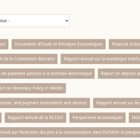
ort
Documents d’Etude et d’Analyse Economiques
Financial Incl
l de la Commission Bancaire
Rapport annuel sur la monétique inter
es de paiement adossés à la monnaie électronique
Report on deposit 
ort on Monetary Policy in WAMU
ctures, and payment instruments and services
Rapport annuel sur les 
Rapport annuel de la BCEAO
Perspectives économiques
Note
nnuel sur l‘évolution des prix à la consommation dans l‘UEMOA et perspec