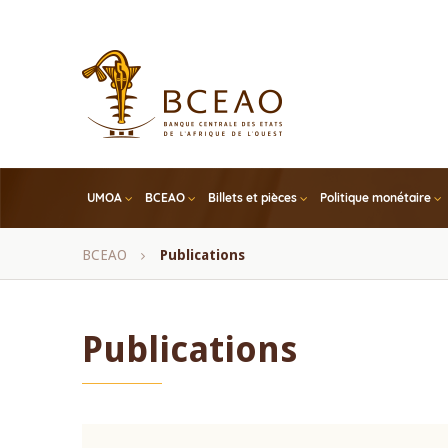
Skip
to
main
content
UMOA
BCEAO
Billets et pièces
Politique monétaire
Fil
BCEAO
Publications
d'Ariane
Publications