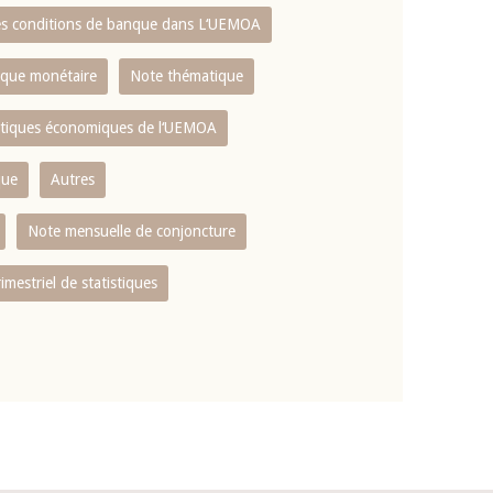
es conditions de banque dans L‘UEMOA
tique monétaire
Note thématique
istiques économiques de l‘UEMOA
que
Autres
Note mensuelle de conjoncture
rimestriel de statistiques