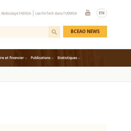
Youtube
EN
x Abdoulaye FADIGA
Les FinTech dans l'UEMOA
BCEAO NEWS
e et financier
Publications
Statistiques