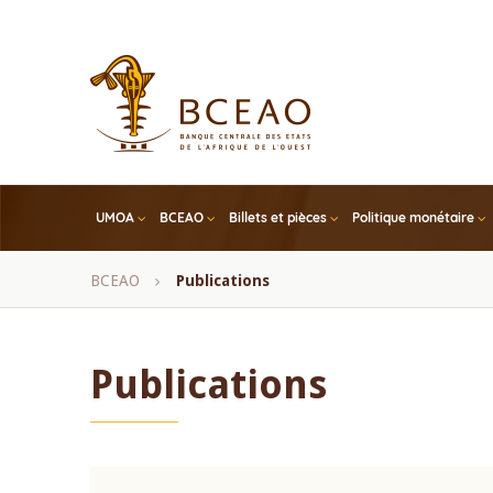
Skip
to
main
content
UMOA
BCEAO
Billets et pièces
Politique monétaire
Fil
BCEAO
Publications
d'Ariane
Publications