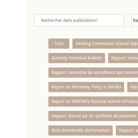
- Tous -
Banking Commission Annual Rep
Quaterly Statistical Bulletin
Rapport annue
Rapport semestriel de surveillance des servic
Report on Monetary Policy in WAMU
Rep
Report on WAEMU’s financial market infrastru
Rapport annuel sur les systèmes de paiement
Note trimestrielle d‘information
Rapport a