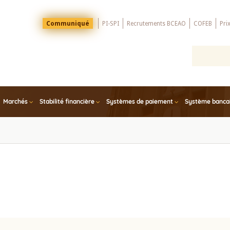
Menu
Communiqué
PI-SPI
Recrutements BCEAO
COFEB
Pri
Top
Marchés
Stabilité financière
Systèmes de paiement
Système bancair