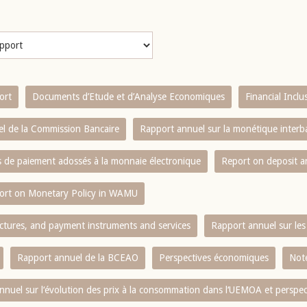
ort
Documents d’Etude et d’Analyse Economiques
Financial Incl
l de la Commission Bancaire
Rapport annuel sur la monétique inter
es de paiement adossés à la monnaie électronique
Report on deposit 
ort on Monetary Policy in WAMU
ctures, and payment instruments and services
Rapport annuel sur les 
Rapport annuel de la BCEAO
Perspectives économiques
Note
nnuel sur l‘évolution des prix à la consommation dans l‘UEMOA et perspec