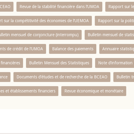
 BCEAO
Revue de la stabilité financière dans l‘UMOA
Rapport sur l
t sur la compétitivité des économies de l‘UEMOA
Rapport sur la poli
lletin mensuel de conjoncture (interrompu)
Bulletin mensuel de stat
ents de crédit de l‘UMOA
Balance des paiements
Annuaire statisti
 financières
Bulletin Mensuel des Statistiques
Note d’information
nance
Documents d’études et de recherche de la BCEAO
Bulletin t
s et établissements financiers
Revue économique et monétaire