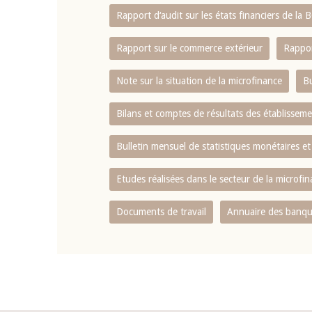
Rapport d‘audit sur les états financiers de la
Rapport sur le commerce extérieur
Rappor
Note sur la situation de la microfinance
Bu
Bilans et comptes de résultats des établissem
Bulletin mensuel de statistiques monétaires et
Etudes réalisées dans le secteur de la microfi
Documents de travail
Annuaire des banque