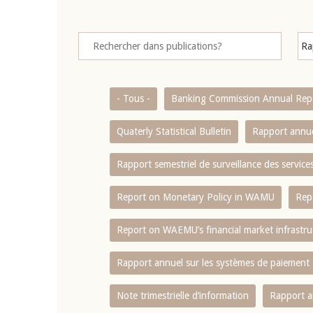
- Tous -
Banking Commission Annual Rep
Quaterly Statistical Bulletin
Rapport annue
Rapport semestriel de surveillance des servic
Report on Monetary Policy in WAMU
Rep
Report on WAEMU’s financial market infrastru
Rapport annuel sur les systèmes de paiement
Note trimestrielle d‘information
Rapport a