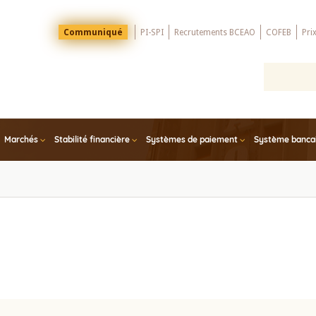
Menu
Communiqué
PI-SPI
Recrutements BCEAO
COFEB
Pri
Top
Marchés
Stabilité financière
Systèmes de paiement
Système bancair