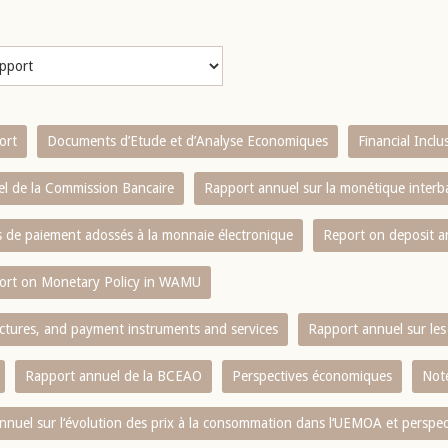
ort
Documents d’Etude et d’Analyse Economiques
Financial Incl
l de la Commission Bancaire
Rapport annuel sur la monétique inter
es de paiement adossés à la monnaie électronique
Report on deposit 
ort on Monetary Policy in WAMU
ctures, and payment instruments and services
Rapport annuel sur les 
Rapport annuel de la BCEAO
Perspectives économiques
Note
nnuel sur l‘évolution des prix à la consommation dans l‘UEMOA et perspec