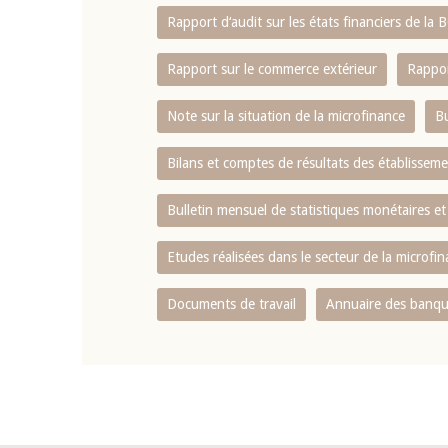
Rapport d‘audit sur les états financiers de la
Rapport sur le commerce extérieur
Rappor
Note sur la situation de la microfinance
Bu
Bilans et comptes de résultats des établissem
Bulletin mensuel de statistiques monétaires et
Etudes réalisées dans le secteur de la microfi
Documents de travail
Annuaire des banque