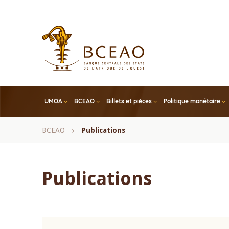
Skip
to
main
content
UMOA
BCEAO
Billets et pièces
Politique monétaire
Fil
BCEAO
Publications
d'Ariane
Publications