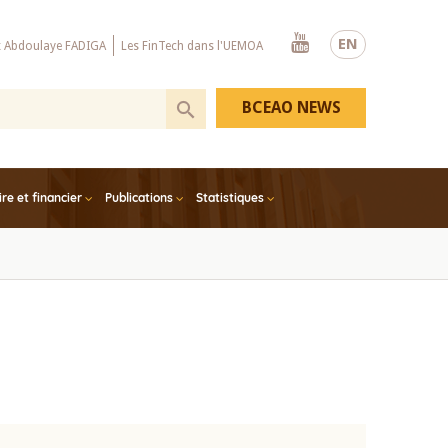
Youtube
EN
x Abdoulaye FADIGA
Les FinTech dans l'UEMOA
BCEAO NEWS
e et financier
Publications
Statistiques