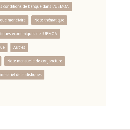
es conditions de banque dans L‘UEMOA
tique monétaire
Note thématique
istiques économiques de l‘UEMOA
que
Autres
Note mensuelle de conjoncture
rimestriel de statistiques