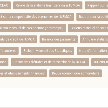
 BCEAO
Revue de la stabilité financière dans l‘UMOA
Rapport sur l
t sur la compétitivité des économies de l‘UEMOA
Rapport sur la poli
lletin mensuel de conjoncture (interrompu)
Bulletin mensuel de stat
ents de crédit de l‘UMOA
Balance des paiements
Annuaire statisti
 financières
Bulletin Mensuel des Statistiques
Note d’information
nance
Documents d’études et de recherche de la BCEAO
Bulletin t
s et établissements financiers
Revue économique et monétaire