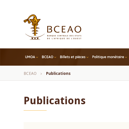
Skip
to
main
content
UMOA
BCEAO
Billets et pièces
Politique monétaire
Fil
BCEAO
Publications
d'Ariane
Publications