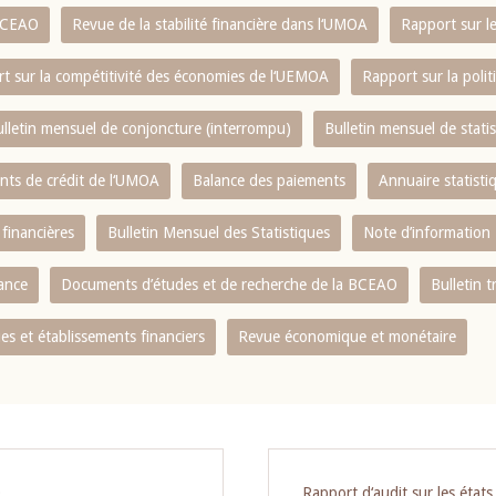
 BCEAO
Revue de la stabilité financière dans l‘UMOA
Rapport sur l
t sur la compétitivité des économies de l‘UEMOA
Rapport sur la poli
lletin mensuel de conjoncture (interrompu)
Bulletin mensuel de stat
ents de crédit de l‘UMOA
Balance des paiements
Annuaire statisti
 financières
Bulletin Mensuel des Statistiques
Note d’information
nance
Documents d’études et de recherche de la BCEAO
Bulletin t
s et établissements financiers
Revue économique et monétaire
O
Rapport d‘audit sur les état