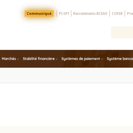
Menu
Communiqué
PI-SPI
Recrutements BCEAO
COFEB
Pri
Top
Marchés
Stabilité financière
Systèmes de paiement
Système bancair