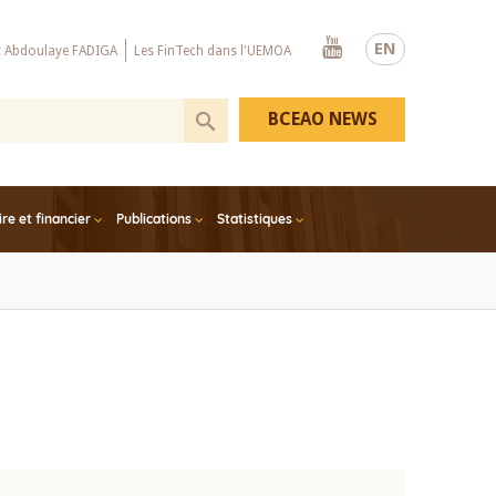
Youtube
EN
x Abdoulaye FADIGA
Les FinTech dans l'UEMOA
BCEAO NEWS
e et financier
Publications
Statistiques