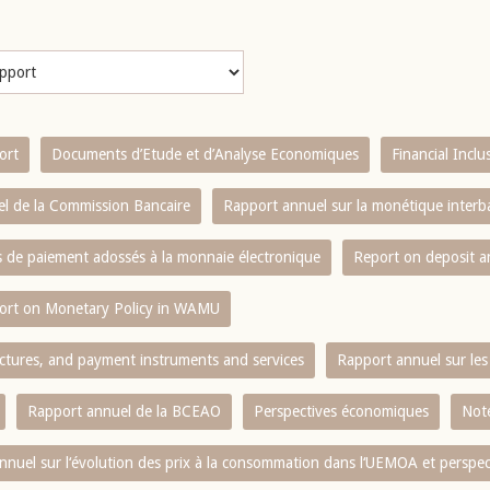
ort
Documents d’Etude et d’Analyse Economiques
Financial Incl
l de la Commission Bancaire
Rapport annuel sur la monétique inter
es de paiement adossés à la monnaie électronique
Report on deposit 
ort on Monetary Policy in WAMU
ctures, and payment instruments and services
Rapport annuel sur les 
Rapport annuel de la BCEAO
Perspectives économiques
Note
nnuel sur l‘évolution des prix à la consommation dans l‘UEMOA et perspec