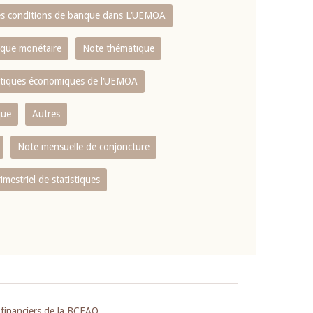
es conditions de banque dans L‘UEMOA
tique monétaire
Note thématique
istiques économiques de l‘UEMOA
que
Autres
Note mensuelle de conjoncture
rimestriel de statistiques
s financiers de la BCEAO