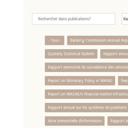
- Tous -
Banking Commission Annual Rep
Quaterly Statistical Bulletin
Rapport annue
Rapport semestriel de surveillance des servic
Report on Monetary Policy in WAMU
Rep
Report on WAEMU’s financial market infrastru
Rapport annuel sur les systèmes de paiement
Note trimestrielle d‘information
Rapport a