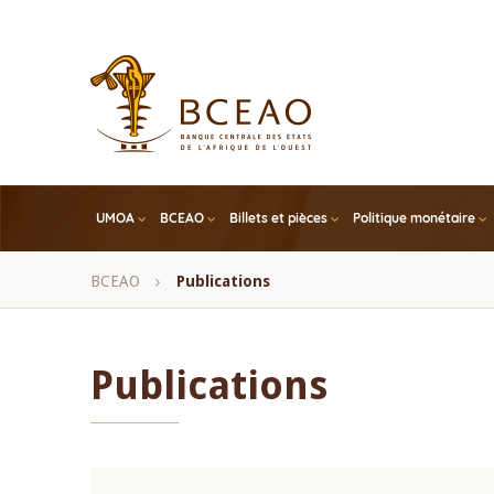
Skip
to
main
content
UMOA
BCEAO
Billets et pièces
Politique monétaire
Fil
BCEAO
Publications
d'Ariane
Publications