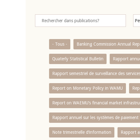
- Tous -
Banking Commission Annual Rep
Quaterly Statistical Bulletin
Rapport annue
Rapport semestriel de surveillance des servic
Report on Monetary Policy in WAMU
Rep
Report on WAEMU’s financial market infrastru
Rapport annuel sur les systèmes de paiement
Note trimestrielle d‘information
Rapport a