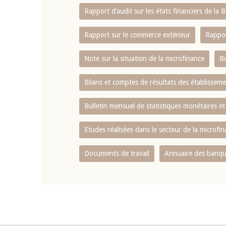
Rapport d‘audit sur les états financiers de la
Rapport sur le commerce extérieur
Rappor
Note sur la situation de la microfinance
Bu
Bilans et comptes de résultats des établissem
Bulletin mensuel de statistiques monétaires et
Etudes réalisées dans le secteur de la microfi
Documents de travail
Annuaire des banque