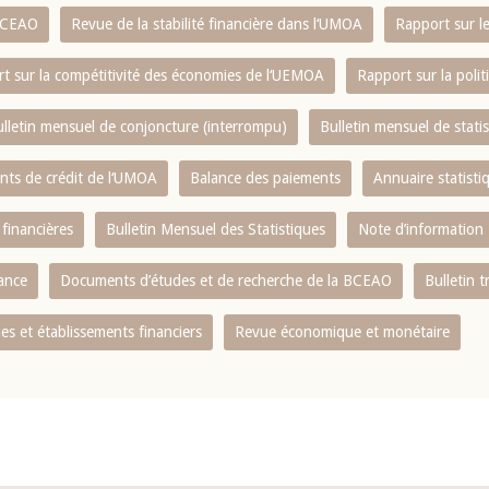
 BCEAO
Revue de la stabilité financière dans l‘UMOA
Rapport sur l
t sur la compétitivité des économies de l‘UEMOA
Rapport sur la poli
lletin mensuel de conjoncture (interrompu)
Bulletin mensuel de stat
ents de crédit de l‘UMOA
Balance des paiements
Annuaire statisti
 financières
Bulletin Mensuel des Statistiques
Note d’information
nance
Documents d’études et de recherche de la BCEAO
Bulletin t
s et établissements financiers
Revue économique et monétaire