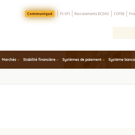
Menu
Communiqué
PI-SPI
Recrutements BCEAO
COFEB
Pri
Top
Marchés
Stabilité financière
Systèmes de paiement
Système bancair