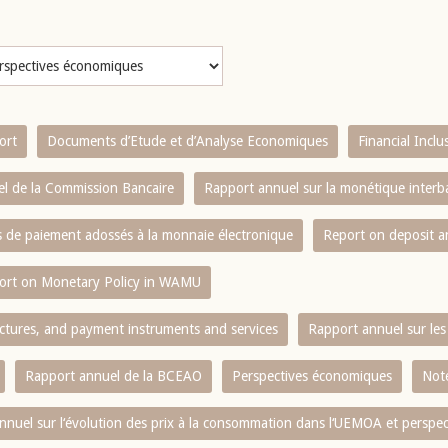
ort
Documents d’Etude et d’Analyse Economiques
Financial Incl
l de la Commission Bancaire
Rapport annuel sur la monétique inter
es de paiement adossés à la monnaie électronique
Report on deposit 
ort on Monetary Policy in WAMU
ctures, and payment instruments and services
Rapport annuel sur les 
Rapport annuel de la BCEAO
Perspectives économiques
Note
nnuel sur l‘évolution des prix à la consommation dans l‘UEMOA et perspec