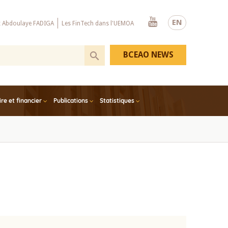
Youtube
EN
x Abdoulaye FADIGA
Les FinTech dans l'UEMOA
BCEAO NEWS
e et financier
Publications
Statistiques