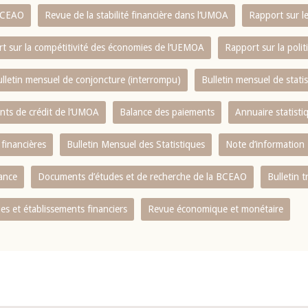
 BCEAO
Revue de la stabilité financière dans l‘UMOA
Rapport sur l
t sur la compétitivité des économies de l‘UEMOA
Rapport sur la poli
lletin mensuel de conjoncture (interrompu)
Bulletin mensuel de stat
ents de crédit de l‘UMOA
Balance des paiements
Annuaire statisti
 financières
Bulletin Mensuel des Statistiques
Note d’information
nance
Documents d’études et de recherche de la BCEAO
Bulletin t
s et établissements financiers
Revue économique et monétaire