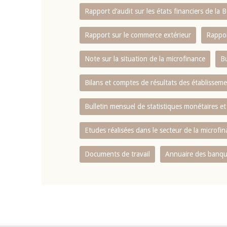
Rapport d‘audit sur les états financiers de la
Rapport sur le commerce extérieur
Rappor
Note sur la situation de la microfinance
Bu
Bilans et comptes de résultats des établissem
Bulletin mensuel de statistiques monétaires et
Etudes réalisées dans le secteur de la microfi
Documents de travail
Annuaire des banque