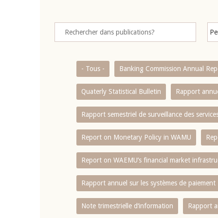
- Tous -
Banking Commission Annual Rep
Quaterly Statistical Bulletin
Rapport annue
Rapport semestriel de surveillance des servic
Report on Monetary Policy in WAMU
Rep
Report on WAEMU’s financial market infrastru
Rapport annuel sur les systèmes de paiement
Note trimestrielle d‘information
Rapport a