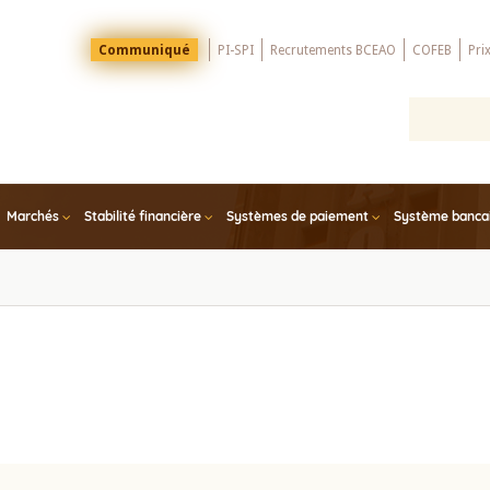
Menu
Communiqué
PI-SPI
Recrutements BCEAO
COFEB
Pri
Top
Marchés
Stabilité financière
Systèmes de paiement
Système bancair