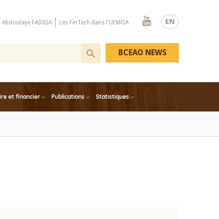
Youtube
EN
x Abdoulaye FADIGA
Les FinTech dans l'UEMOA
BCEAO NEWS
e et financier
Publications
Statistiques