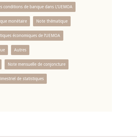
es conditions de banque dans L‘UEMOA
tique monétaire
Note thématique
istiques économiques de l‘UEMOA
que
Autres
Note mensuelle de conjoncture
rimestriel de statistiques