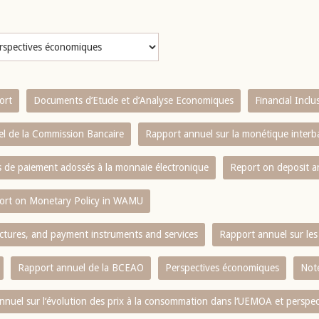
ort
Documents d’Etude et d’Analyse Economiques
Financial Incl
l de la Commission Bancaire
Rapport annuel sur la monétique inter
es de paiement adossés à la monnaie électronique
Report on deposit 
ort on Monetary Policy in WAMU
ctures, and payment instruments and services
Rapport annuel sur les 
Rapport annuel de la BCEAO
Perspectives économiques
Note
nnuel sur l‘évolution des prix à la consommation dans l‘UEMOA et perspec