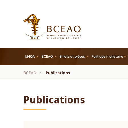
Skip
to
main
content
UMOA
BCEAO
Billets et pièces
Politique monétaire
Fil
BCEAO
Publications
d'Ariane
Publications