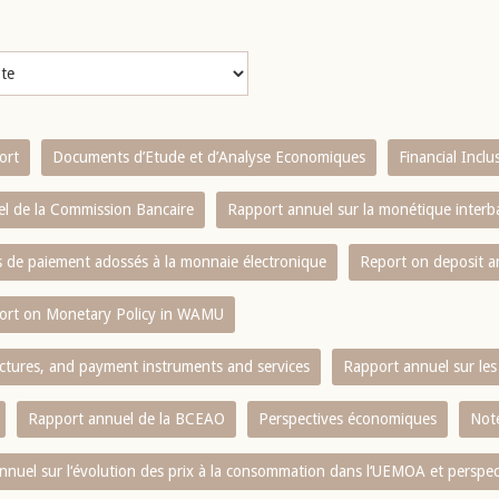
ort
Documents d’Etude et d’Analyse Economiques
Financial Incl
l de la Commission Bancaire
Rapport annuel sur la monétique inter
es de paiement adossés à la monnaie électronique
Report on deposit 
ort on Monetary Policy in WAMU
ctures, and payment instruments and services
Rapport annuel sur les 
Rapport annuel de la BCEAO
Perspectives économiques
Note
nnuel sur l‘évolution des prix à la consommation dans l‘UEMOA et perspec