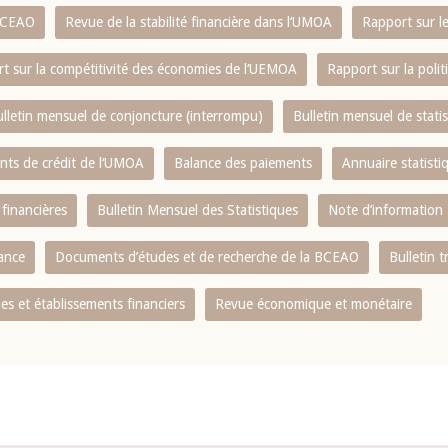
 BCEAO
Revue de la stabilité financière dans l‘UMOA
Rapport sur l
t sur la compétitivité des économies de l‘UEMOA
Rapport sur la poli
lletin mensuel de conjoncture (interrompu)
Bulletin mensuel de stat
ents de crédit de l‘UMOA
Balance des paiements
Annuaire statisti
 financières
Bulletin Mensuel des Statistiques
Note d’information
nance
Documents d’études et de recherche de la BCEAO
Bulletin t
s et établissements financiers
Revue économique et monétaire