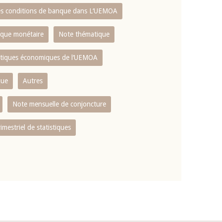
es conditions de banque dans L‘UEMOA
tique monétaire
Note thématique
istiques économiques de l‘UEMOA
que
Autres
Note mensuelle de conjoncture
rimestriel de statistiques