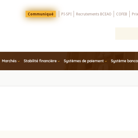
Menu
Communiqué
PI-SPI
Recrutements BCEAO
COFEB
Pri
Top
Marchés
Stabilité financière
Systèmes de paiement
Système bancair