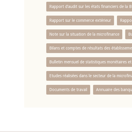
Rapport d‘audit sur les états financiers de la
Rapport sur le commerce extérieur
Rappor
Note sur la situation de la microfinance
Bu
Bilans et comptes de résultats des établissem
Bulletin mensuel de statistiques monétaires et
Etudes réalisées dans le secteur de la microfi
Documents de travail
Annuaire des banque