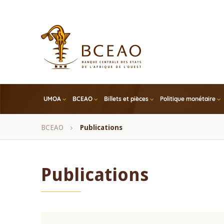
Skip
to
main
content
UMOA
BCEAO
Billets et pièces
Politique monétaire
Fil
BCEAO
Publications
d'Ariane
Publications