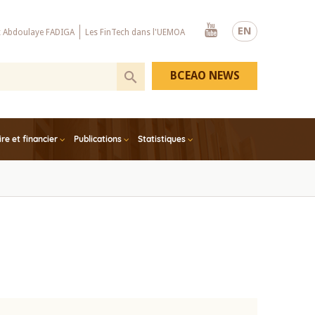
Youtube
EN
x Abdoulaye FADIGA
Les FinTech dans l'UEMOA
BCEAO NEWS
e et financier
Publications
Statistiques