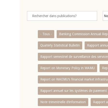
- Tous -
Banking Commission Annual Rep
Quaterly Statistical Bulletin
Rapport annue
Rapport semestriel de surveillance des servic
Report on Monetary Policy in WAMU
Rep
Report on WAEMU’s financial market infrastru
Rapport annuel sur les systèmes de paiement
Note trimestrielle d‘information
Rapport a