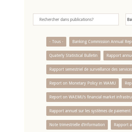
- Tous -
Banking Commission Annual Rep
Quaterly Statistical Bulletin
Rapport annue
Rapport semestriel de surveillance des servic
Report on Monetary Policy in WAMU
Rep
Report on WAEMU’s financial market infrastru
Rapport annuel sur les systèmes de paiement
Note trimestrielle d‘information
Rapport a