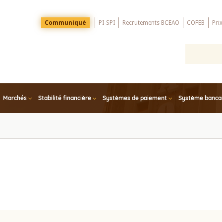
Menu
Communiqué
PI-SPI
Recrutements BCEAO
COFEB
Pri
Top
Marchés
Stabilité financière
Systèmes de paiement
Système bancair