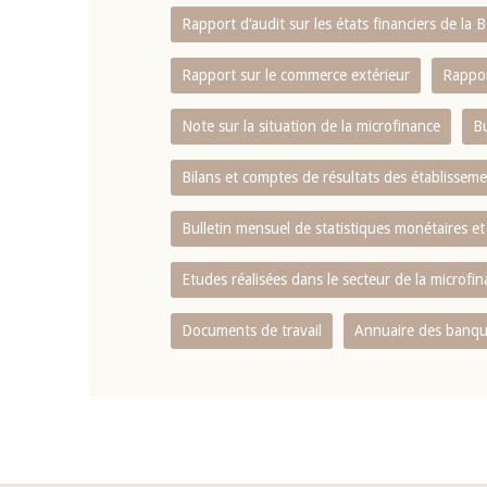
Rapport d‘audit sur les états financiers de la
Rapport sur le commerce extérieur
Rappor
Note sur la situation de la microfinance
Bu
Bilans et comptes de résultats des établissem
Bulletin mensuel de statistiques monétaires et
Etudes réalisées dans le secteur de la microfi
Documents de travail
Annuaire des banque