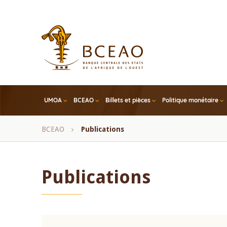
Skip
to
main
content
UMOA
BCEAO
Billets et pièces
Politique monétaire
Fil
BCEAO
Publications
d'Ariane
Publications