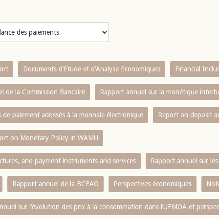
ort
Documents d’Etude et d’Analyse Economiques
Financial Incl
l de la Commission Bancaire
Rapport annuel sur la monétique inter
es de paiement adossés à la monnaie électronique
Report on deposit 
ort on Monetary Policy in WAMU
ctures, and payment instruments and services
Rapport annuel sur les 
Rapport annuel de la BCEAO
Perspectives économiques
Note
nnuel sur l‘évolution des prix à la consommation dans l‘UEMOA et perspec