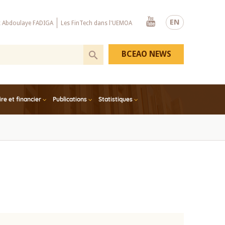
Youtube
EN
x Abdoulaye FADIGA
Les FinTech dans l'UEMOA
BCEAO NEWS
e et financier
Publications
Statistiques