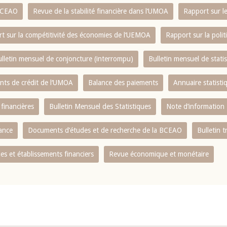
 BCEAO
Revue de la stabilité financière dans l‘UMOA
Rapport sur l
t sur la compétitivité des économies de l‘UEMOA
Rapport sur la poli
lletin mensuel de conjoncture (interrompu)
Bulletin mensuel de stat
ents de crédit de l‘UMOA
Balance des paiements
Annuaire statisti
 financières
Bulletin Mensuel des Statistiques
Note d’information
nance
Documents d’études et de recherche de la BCEAO
Bulletin t
s et établissements financiers
Revue économique et monétaire