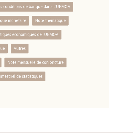
es conditions de banque dans L‘UEMOA
tique monétaire
Note thématique
istiques économiques de l‘UEMOA
que
Autres
Note mensuelle de conjoncture
rimestriel de statistiques