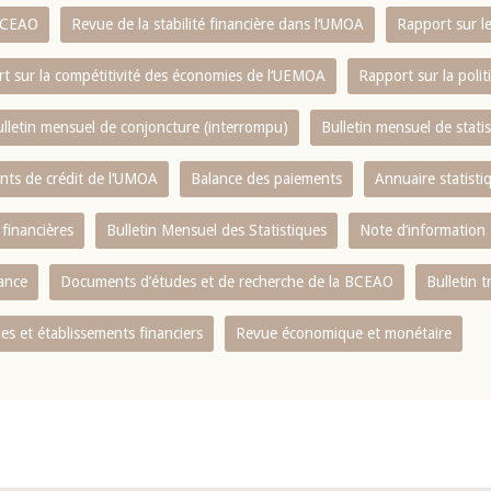
 BCEAO
Revue de la stabilité financière dans l‘UMOA
Rapport sur l
t sur la compétitivité des économies de l‘UEMOA
Rapport sur la poli
lletin mensuel de conjoncture (interrompu)
Bulletin mensuel de stat
ents de crédit de l‘UMOA
Balance des paiements
Annuaire statisti
 financières
Bulletin Mensuel des Statistiques
Note d’information
nance
Documents d’études et de recherche de la BCEAO
Bulletin t
s et établissements financiers
Revue économique et monétaire