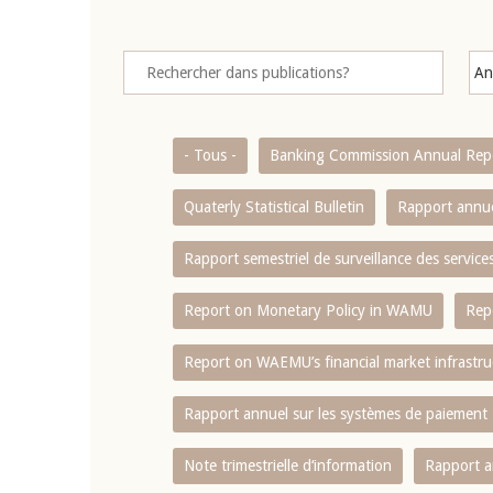
- Tous -
Banking Commission Annual Rep
Quaterly Statistical Bulletin
Rapport annue
Rapport semestriel de surveillance des servic
Report on Monetary Policy in WAMU
Rep
Report on WAEMU’s financial market infrastru
Rapport annuel sur les systèmes de paiement
Note trimestrielle d‘information
Rapport a