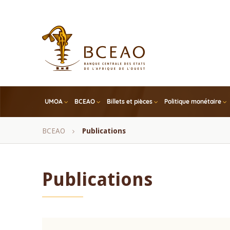
Skip
to
main
content
UMOA
BCEAO
Billets et pièces
Politique monétaire
Fil
BCEAO
Publications
d'Ariane
Publications