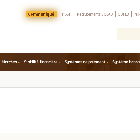
Menu
Communiqué
PI-SPI
Recrutements BCEAO
COFEB
Pri
Top
Marchés
Stabilité financière
Systèmes de paiement
Système bancair