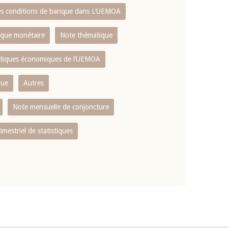
es conditions de banque dans L‘UEMOA
tique monétaire
Note thématique
istiques économiques de l‘UEMOA
que
Autres
Note mensuelle de conjoncture
rimestriel de statistiques