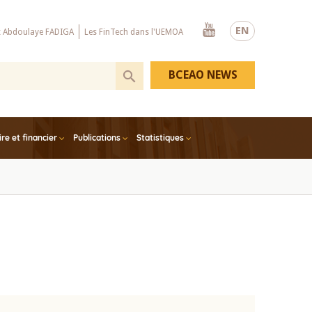
Youtube
EN
x Abdoulaye FADIGA
Les FinTech dans l'UEMOA
BCEAO NEWS
e et financier
Publications
Statistiques