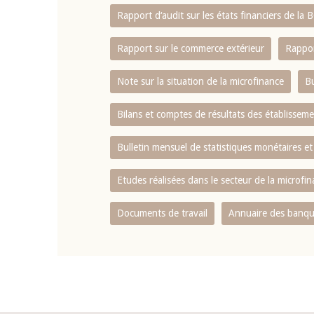
Rapport d‘audit sur les états financiers de la
Rapport sur le commerce extérieur
Rappor
Note sur la situation de la microfinance
Bu
Bilans et comptes de résultats des établissem
Bulletin mensuel de statistiques monétaires et
Etudes réalisées dans le secteur de la microfi
Documents de travail
Annuaire des banque