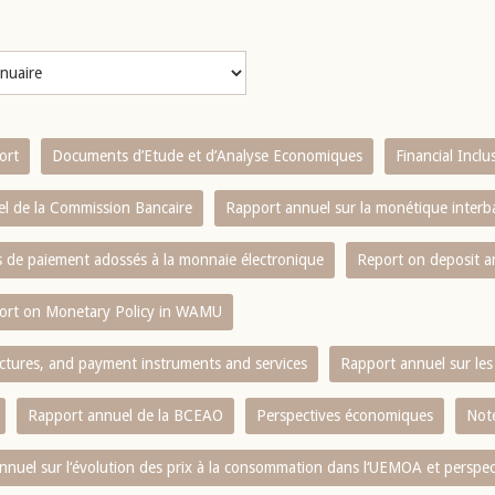
ort
Documents d’Etude et d’Analyse Economiques
Financial Incl
l de la Commission Bancaire
Rapport annuel sur la monétique inter
es de paiement adossés à la monnaie électronique
Report on deposit 
ort on Monetary Policy in WAMU
ctures, and payment instruments and services
Rapport annuel sur les 
Rapport annuel de la BCEAO
Perspectives économiques
Note
nnuel sur l‘évolution des prix à la consommation dans l‘UEMOA et perspec