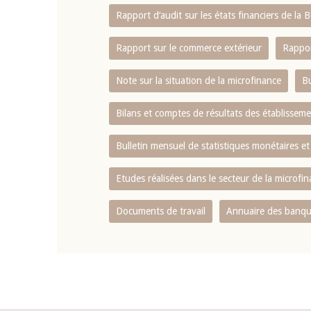
Rapport d‘audit sur les états financiers de la
Rapport sur le commerce extérieur
Rappor
Note sur la situation de la microfinance
Bu
Bilans et comptes de résultats des établissem
Bulletin mensuel de statistiques monétaires et
Etudes réalisées dans le secteur de la microfi
Documents de travail
Annuaire des banque