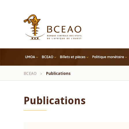
Skip
to
main
content
UMOA
BCEAO
Billets et pièces
Politique monétaire
Fil
BCEAO
Publications
d'Ariane
Publications