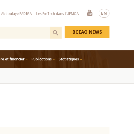
Youtube
EN
x Abdoulaye FADIGA
Les FinTech dans l'UEMOA
BCEAO NEWS
e et financier
Publications
Statistiques