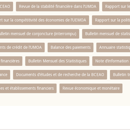
 BCEAO
Revue de la stabilité financière dans l‘UMOA
Rapport sur l
t sur la compétitivité des économies de l‘UEMOA
Rapport sur la poli
lletin mensuel de conjoncture (interrompu)
Bulletin mensuel de stat
ents de crédit de l‘UMOA
Balance des paiements
Annuaire statisti
 financières
Bulletin Mensuel des Statistiques
Note d’information
nance
Documents d’études et de recherche de la BCEAO
Bulletin t
s et établissements financiers
Revue économique et monétaire