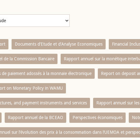
ort
Documents d’Etude et d’Analyse Economiques
Financial Incl
l de la Commission Bancaire
Rapport annuel sur la monétique inter
es de paiement adossés à la monnaie électronique
Report on deposit 
ort on Monetary Policy in WAMU
ctures, and payment instruments and services
Rapport annuel sur les 
Rapport annuel de la BCEAO
Perspectives économiques
Note
nnuel sur l‘évolution des prix à la consommation dans l‘UEMOA et perspec