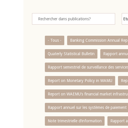
- Tous -
Banking Commission Annual Rep
Quaterly Statistical Bulletin
Rapport annue
Rapport semestriel de surveillance des servic
Report on Monetary Policy in WAMU
Rep
Report on WAEMU’s financial market infrastru
Rapport annuel sur les systèmes de paiement
Note trimestrielle d‘information
Rapport a