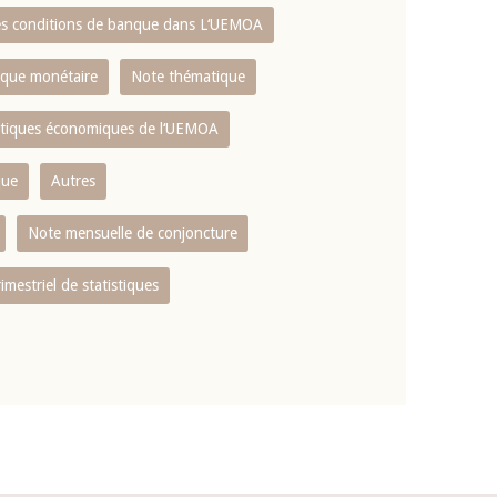
es conditions de banque dans L‘UEMOA
tique monétaire
Note thématique
istiques économiques de l‘UEMOA
que
Autres
Note mensuelle de conjoncture
rimestriel de statistiques