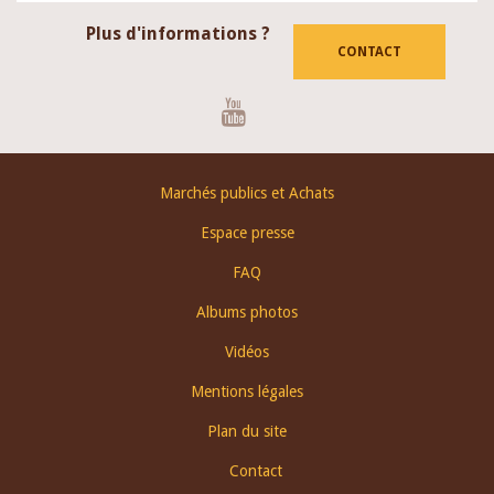
Plus d'informations ?
CONTACT
Youtube
Footer
Marchés publics et Achats
menu
Espace presse
FAQ
Albums photos
Vidéos
Mentions légales
Plan du site
Contact