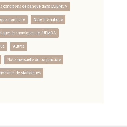
es conditions de banque dans L‘UEMOA
tique monétaire
Note thématique
istiques économiques de l‘UEMOA
que
Autres
Note mensuelle de conjoncture
rimestriel de statistiques