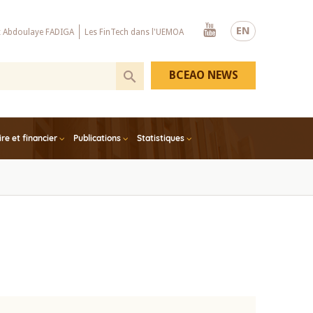
Youtube
EN
x Abdoulaye FADIGA
Les FinTech dans l'UEMOA
BCEAO NEWS
e et financier
Publications
Statistiques