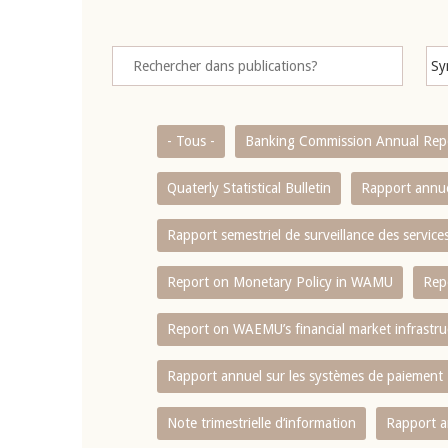
- Tous -
Banking Commission Annual Rep
Quaterly Statistical Bulletin
Rapport annue
Rapport semestriel de surveillance des servic
Report on Monetary Policy in WAMU
Rep
Report on WAEMU’s financial market infrastru
Rapport annuel sur les systèmes de paiement
Note trimestrielle d‘information
Rapport a