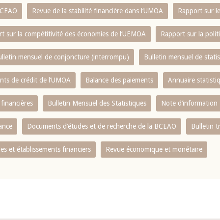
 BCEAO
Revue de la stabilité financière dans l‘UMOA
Rapport sur l
t sur la compétitivité des économies de l‘UEMOA
Rapport sur la poli
lletin mensuel de conjoncture (interrompu)
Bulletin mensuel de stat
ents de crédit de l‘UMOA
Balance des paiements
Annuaire statisti
 financières
Bulletin Mensuel des Statistiques
Note d’information
nance
Documents d’études et de recherche de la BCEAO
Bulletin t
s et établissements financiers
Revue économique et monétaire