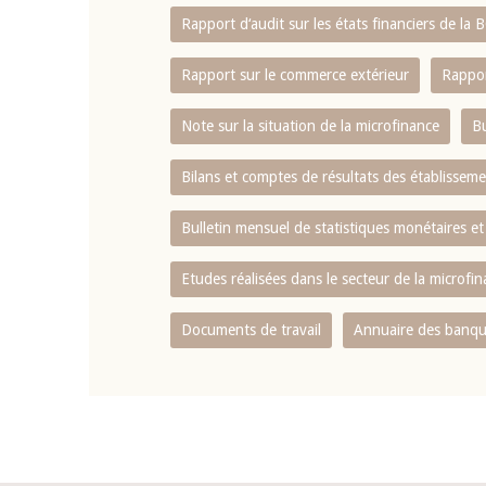
Rapport d‘audit sur les états financiers de la
Rapport sur le commerce extérieur
Rappor
Note sur la situation de la microfinance
Bu
Bilans et comptes de résultats des établissem
Bulletin mensuel de statistiques monétaires et
Etudes réalisées dans le secteur de la microfi
Documents de travail
Annuaire des banque