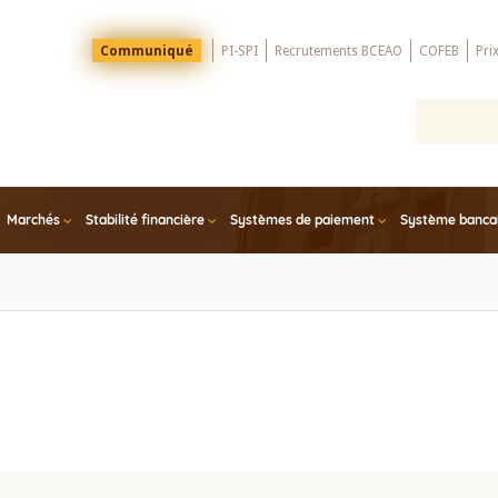
Menu
Communiqué
PI-SPI
Recrutements BCEAO
COFEB
Pri
Top
Marchés
Stabilité financière
Systèmes de paiement
Système bancair