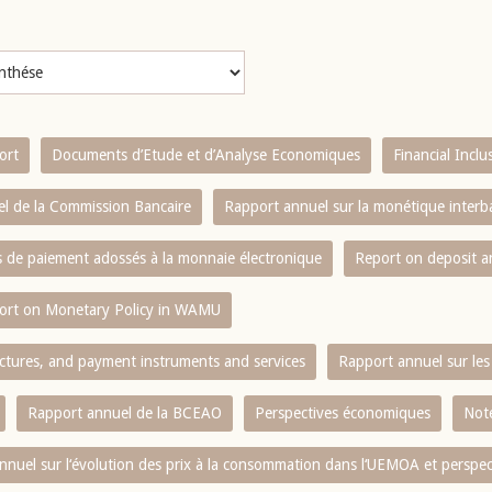
ort
Documents d’Etude et d’Analyse Economiques
Financial Incl
l de la Commission Bancaire
Rapport annuel sur la monétique inter
es de paiement adossés à la monnaie électronique
Report on deposit 
ort on Monetary Policy in WAMU
ctures, and payment instruments and services
Rapport annuel sur les 
Rapport annuel de la BCEAO
Perspectives économiques
Note
nnuel sur l‘évolution des prix à la consommation dans l‘UEMOA et perspec