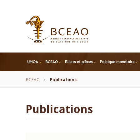
Skip
to
main
content
UMOA
BCEAO
Billets et pièces
Politique monétaire
Fil
BCEAO
Publications
d'Ariane
Publications