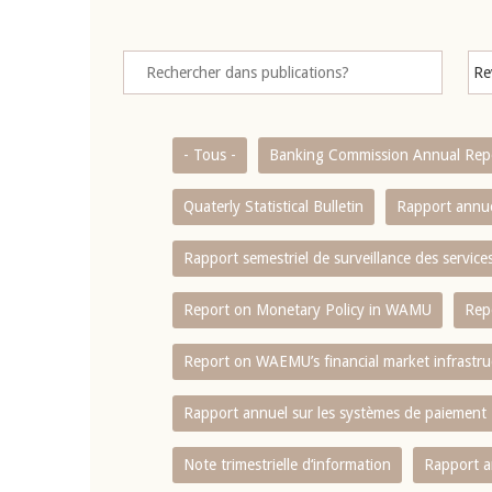
- Tous -
Banking Commission Annual Rep
Quaterly Statistical Bulletin
Rapport annue
Rapport semestriel de surveillance des servic
Report on Monetary Policy in WAMU
Rep
Report on WAEMU’s financial market infrastru
Rapport annuel sur les systèmes de paiement
Note trimestrielle d‘information
Rapport a