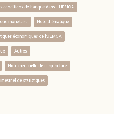
es conditions de banque dans L‘UEMOA
tique monétaire
Note thématique
istiques économiques de l‘UEMOA
que
Autres
Note mensuelle de conjoncture
rimestriel de statistiques