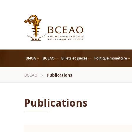
Skip
to
main
content
UMOA
BCEAO
Billets et pièces
Politique monétaire
Fil
BCEAO
Publications
d'Ariane
Publications