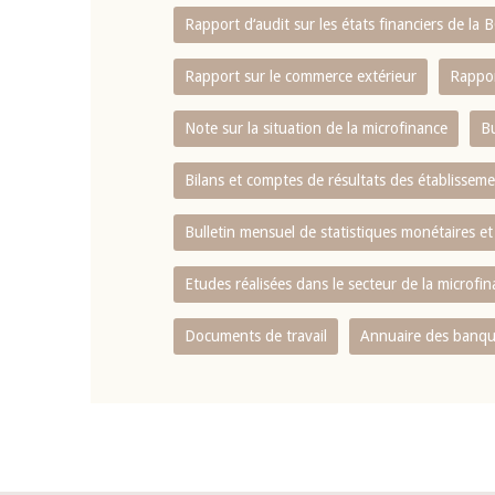
Rapport d‘audit sur les états financiers de la
Rapport sur le commerce extérieur
Rappor
Note sur la situation de la microfinance
Bu
Bilans et comptes de résultats des établissem
Bulletin mensuel de statistiques monétaires et
Etudes réalisées dans le secteur de la microfi
Documents de travail
Annuaire des banque