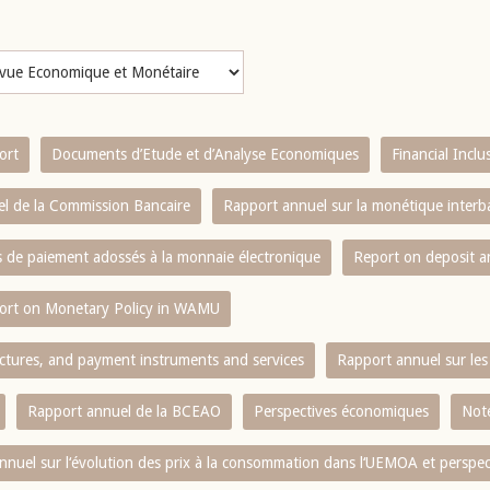
ort
Documents d’Etude et d’Analyse Economiques
Financial Incl
l de la Commission Bancaire
Rapport annuel sur la monétique inter
es de paiement adossés à la monnaie électronique
Report on deposit 
ort on Monetary Policy in WAMU
ctures, and payment instruments and services
Rapport annuel sur les 
Rapport annuel de la BCEAO
Perspectives économiques
Note
nnuel sur l‘évolution des prix à la consommation dans l‘UEMOA et perspec