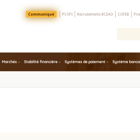
Menu
Communiqué
PI-SPI
Recrutements BCEAO
COFEB
Pri
Top
Marchés
Stabilité financière
Systèmes de paiement
Système bancair