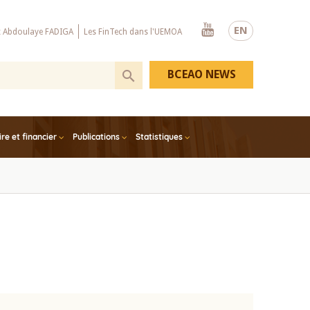
Youtube
EN
x Abdoulaye FADIGA
Les FinTech dans l'UEMOA
BCEAO NEWS
e et financier
Publications
Statistiques