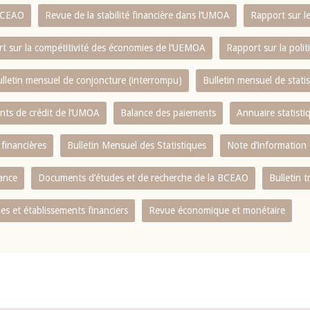
 BCEAO
Revue de la stabilité financière dans l‘UMOA
Rapport sur l
t sur la compétitivité des économies de l‘UEMOA
Rapport sur la poli
lletin mensuel de conjoncture (interrompu)
Bulletin mensuel de stat
ents de crédit de l‘UMOA
Balance des paiements
Annuaire statisti
 financières
Bulletin Mensuel des Statistiques
Note d’information
nance
Documents d’études et de recherche de la BCEAO
Bulletin t
s et établissements financiers
Revue économique et monétaire