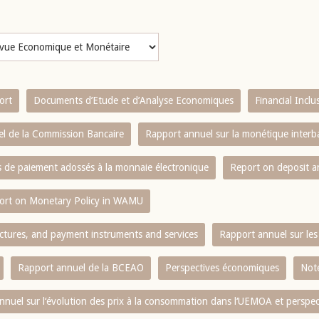
ort
Documents d’Etude et d’Analyse Economiques
Financial Incl
l de la Commission Bancaire
Rapport annuel sur la monétique inter
es de paiement adossés à la monnaie électronique
Report on deposit 
ort on Monetary Policy in WAMU
ctures, and payment instruments and services
Rapport annuel sur les 
Rapport annuel de la BCEAO
Perspectives économiques
Note
nnuel sur l‘évolution des prix à la consommation dans l‘UEMOA et perspec