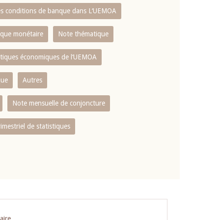
es conditions de banque dans L‘UEMOA
tique monétaire
Note thématique
istiques économiques de l‘UEMOA
que
Autres
Note mensuelle de conjoncture
rimestriel de statistiques
aire