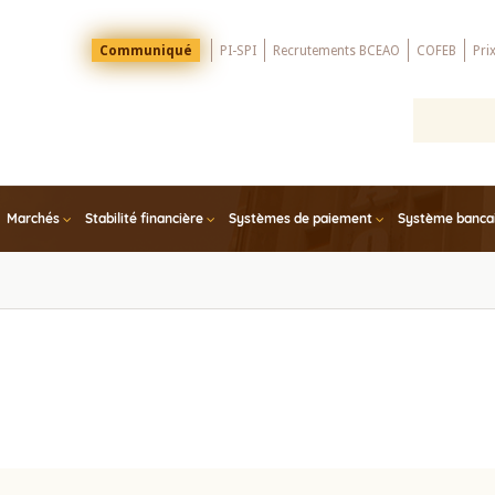
Menu
Communiqué
PI-SPI
Recrutements BCEAO
COFEB
Pri
Top
Marchés
Stabilité financière
Systèmes de paiement
Système bancair