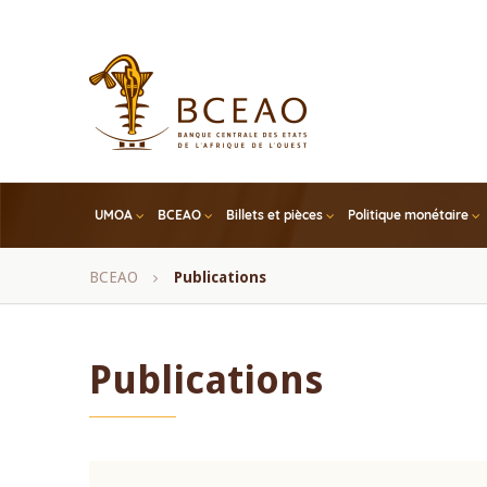
Skip
to
main
content
UMOA
BCEAO
Billets et pièces
Politique monétaire
Fil
BCEAO
Publications
d'Ariane
Publications