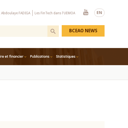
Youtube
EN
x Abdoulaye FADIGA
Les FinTech dans l'UEMOA
BCEAO NEWS
e et financier
Publications
Statistiques