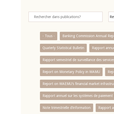
- Tous -
Banking Commission Annual Rep
Quaterly Statistical Bulletin
Rapport annue
Rapport semestriel de surveillance des servic
Report on Monetary Policy in WAMU
Rep
Report on WAEMU’s financial market infrastru
Rapport annuel sur les systèmes de paiement
Note trimestrielle d‘information
Rapport a