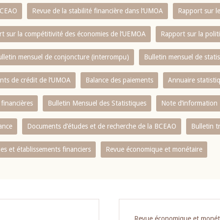
 BCEAO
Revue de la stabilité financière dans l‘UMOA
Rapport sur l
t sur la compétitivité des économies de l‘UEMOA
Rapport sur la poli
lletin mensuel de conjoncture (interrompu)
Bulletin mensuel de stat
ents de crédit de l‘UMOA
Balance des paiements
Annuaire statisti
 financières
Bulletin Mensuel des Statistiques
Note d’information
nance
Documents d’études et de recherche de la BCEAO
Bulletin t
s et établissements financiers
Revue économique et monétaire
Revue économique et monét