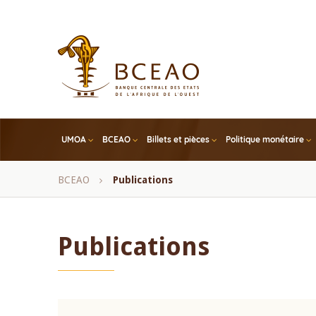
Skip
to
main
content
UMOA
BCEAO
Billets et pièces
Politique monétaire
Fil
BCEAO
Publications
d'Ariane
Publications