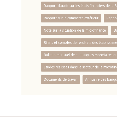
Rapport d‘audit sur les états financiers de la
Rapport sur le commerce extérieur
Rappor
Note sur la situation de la microfinance
Bu
Bilans et comptes de résultats des établissem
Bulletin mensuel de statistiques monétaires et
Etudes réalisées dans le secteur de la microfi
Documents de travail
Annuaire des banque