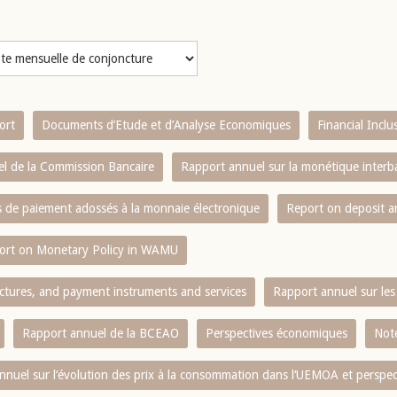
ort
Documents d’Etude et d’Analyse Economiques
Financial Incl
l de la Commission Bancaire
Rapport annuel sur la monétique inter
es de paiement adossés à la monnaie électronique
Report on deposit 
ort on Monetary Policy in WAMU
ctures, and payment instruments and services
Rapport annuel sur les 
Rapport annuel de la BCEAO
Perspectives économiques
Note
nnuel sur l‘évolution des prix à la consommation dans l‘UEMOA et perspec