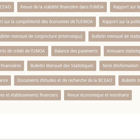
 BCEAO
Revue de la stabilité financière dans l‘UMOA
Rapport sur l
t sur la compétitivité des économies de l‘UEMOA
Rapport sur la poli
lletin mensuel de conjoncture (interrompu)
Bulletin mensuel de stat
ents de crédit de l‘UMOA
Balance des paiements
Annuaire statisti
 financières
Bulletin Mensuel des Statistiques
Note d’information
nance
Documents d’études et de recherche de la BCEAO
Bulletin t
s et établissements financiers
Revue économique et monétaire