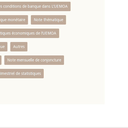
es conditions de banque dans L‘UEMOA
tique monétaire
Note thématique
istiques économiques de l‘UEMOA
que
Autres
Note mensuelle de conjoncture
rimestriel de statistiques