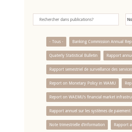
- Tous -
Banking Commission Annual Rep
Quaterly Statistical Bulletin
Rapport annue
Rapport semestriel de surveillance des servic
Report on Monetary Policy in WAMU
Rep
Report on WAEMU’s financial market infrastru
Rapport annuel sur les systèmes de paiement
Note trimestrielle d‘information
Rapport a