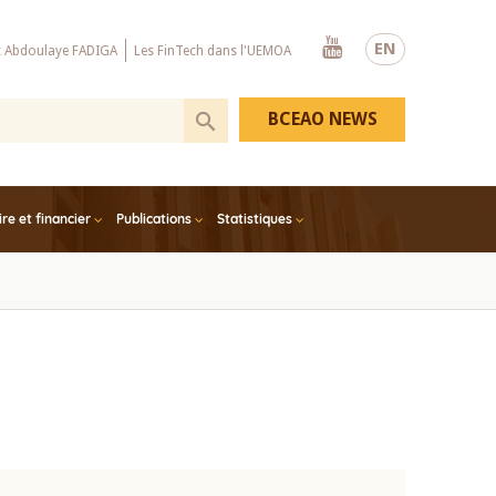
Youtube
EN
x Abdoulaye FADIGA
Les FinTech dans l'UEMOA
BCEAO NEWS
e et financier
Publications
Statistiques