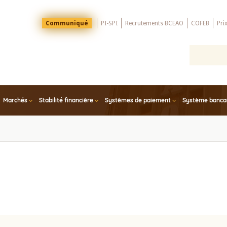
Menu
Communiqué
PI-SPI
Recrutements BCEAO
COFEB
Pri
Top
Marchés
Stabilité financière
Systèmes de paiement
Système bancair