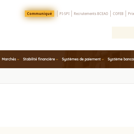
Menu
Communiqué
PI-SPI
Recrutements BCEAO
COFEB
Pri
Top
Marchés
Stabilité financière
Systèmes de paiement
Système bancair