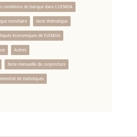
es conditions de banque dans L‘UEMOA
tique monétaire
Note thématique
istiques économiques de l‘UEMOA
que
Autres
Note mensuelle de conjoncture
rimestriel de statistiques