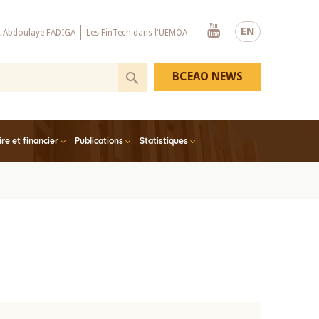
Youtube
EN
x Abdoulaye FADIGA
Les FinTech dans l'UEMOA
BCEAO NEWS
e et financier
Publications
Statistiques