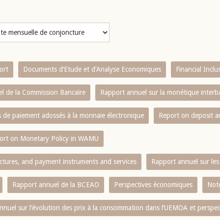
ort
Documents d’Etude et d’Analyse Economiques
Financial Incl
l de la Commission Bancaire
Rapport annuel sur la monétique inter
es de paiement adossés à la monnaie électronique
Report on deposit 
ort on Monetary Policy in WAMU
ctures, and payment instruments and services
Rapport annuel sur les 
Rapport annuel de la BCEAO
Perspectives économiques
Note
nnuel sur l‘évolution des prix à la consommation dans l‘UEMOA et perspec