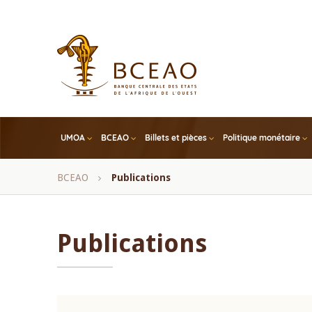
Skip
to
main
content
UMOA
BCEAO
Billets et pièces
Politique monétaire
Fil
BCEAO
Publications
d'Ariane
Publications