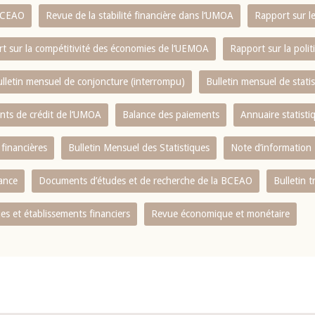
 BCEAO
Revue de la stabilité financière dans l‘UMOA
Rapport sur l
t sur la compétitivité des économies de l‘UEMOA
Rapport sur la poli
lletin mensuel de conjoncture (interrompu)
Bulletin mensuel de stat
ents de crédit de l‘UMOA
Balance des paiements
Annuaire statisti
 financières
Bulletin Mensuel des Statistiques
Note d’information
nance
Documents d’études et de recherche de la BCEAO
Bulletin t
s et établissements financiers
Revue économique et monétaire