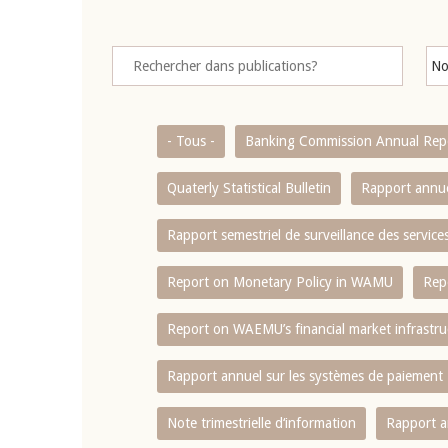
- Tous -
Banking Commission Annual Rep
Quaterly Statistical Bulletin
Rapport annue
Rapport semestriel de surveillance des servic
Report on Monetary Policy in WAMU
Rep
Report on WAEMU’s financial market infrastru
Rapport annuel sur les systèmes de paiement
Note trimestrielle d‘information
Rapport a