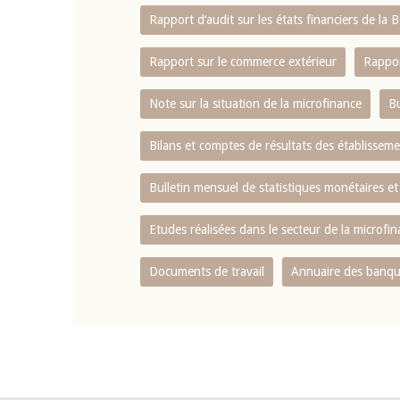
Rapport d‘audit sur les états financiers de la
Rapport sur le commerce extérieur
Rappor
Note sur la situation de la microfinance
Bu
Bilans et comptes de résultats des établissem
Bulletin mensuel de statistiques monétaires et
Etudes réalisées dans le secteur de la microfi
Documents de travail
Annuaire des banque