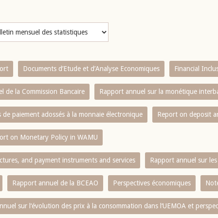
ort
Documents d’Etude et d’Analyse Economiques
Financial Incl
l de la Commission Bancaire
Rapport annuel sur la monétique inter
es de paiement adossés à la monnaie électronique
Report on deposit 
ort on Monetary Policy in WAMU
ctures, and payment instruments and services
Rapport annuel sur les 
Rapport annuel de la BCEAO
Perspectives économiques
Note
nnuel sur l‘évolution des prix à la consommation dans l‘UEMOA et perspec