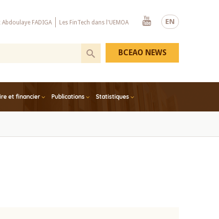
Youtube
EN
x Abdoulaye FADIGA
Les FinTech dans l'UEMOA
BCEAO NEWS
e et financier
Publications
Statistiques