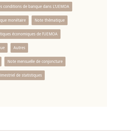
es conditions de banque dans L‘UEMOA
tique monétaire
Note thématique
istiques économiques de l‘UEMOA
que
Autres
Note mensuelle de conjoncture
rimestriel de statistiques