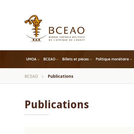
Skip
to
main
content
UMOA
BCEAO
Billets et pièces
Politique monétaire
Fil
BCEAO
Publications
d'Ariane
Publications