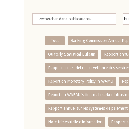
- Tous -
Banking Commission Annual Rep
Quaterly Statistical Bulletin
Rapport annue
Rapport semestriel de surveillance des servic
Report on Monetary Policy in WAMU
Rep
Report on WAEMU’s financial market infrastru
Rapport annuel sur les systèmes de paiement
Note trimestrielle d‘information
Rapport a