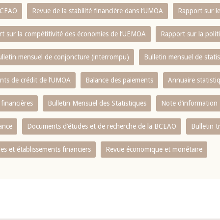
 BCEAO
Revue de la stabilité financière dans l‘UMOA
Rapport sur l
t sur la compétitivité des économies de l‘UEMOA
Rapport sur la poli
lletin mensuel de conjoncture (interrompu)
Bulletin mensuel de stat
ents de crédit de l‘UMOA
Balance des paiements
Annuaire statisti
 financières
Bulletin Mensuel des Statistiques
Note d’information
nance
Documents d’études et de recherche de la BCEAO
Bulletin t
s et établissements financiers
Revue économique et monétaire