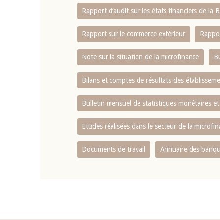
Rapport d‘audit sur les états financiers de la
Rapport sur le commerce extérieur
Rappor
Note sur la situation de la microfinance
Bu
Bilans et comptes de résultats des établissem
Bulletin mensuel de statistiques monétaires et
Etudes réalisées dans le secteur de la microfi
Documents de travail
Annuaire des banque