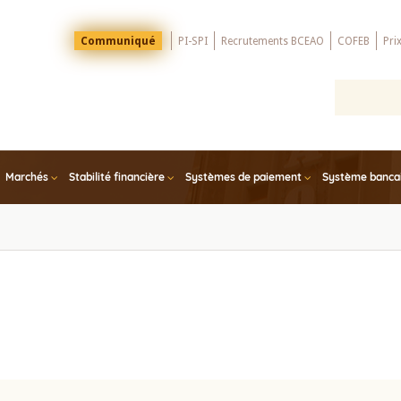
Menu
Communiqué
PI-SPI
Recrutements BCEAO
COFEB
Pri
Top
Marchés
Stabilité financière
Systèmes de paiement
Système bancair