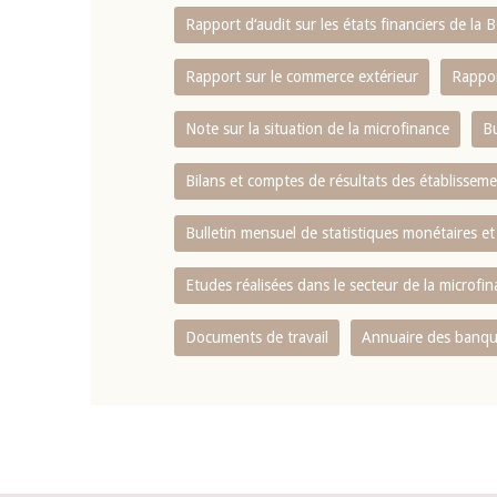
Rapport d‘audit sur les états financiers de la
Rapport sur le commerce extérieur
Rappor
Note sur la situation de la microfinance
Bu
Bilans et comptes de résultats des établissem
Bulletin mensuel de statistiques monétaires et
Etudes réalisées dans le secteur de la microfi
Documents de travail
Annuaire des banque