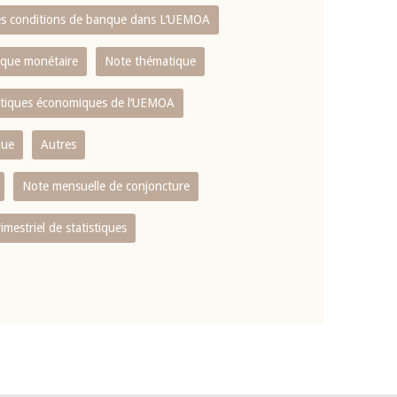
es conditions de banque dans L‘UEMOA
tique monétaire
Note thématique
istiques économiques de l‘UEMOA
que
Autres
Note mensuelle de conjoncture
rimestriel de statistiques