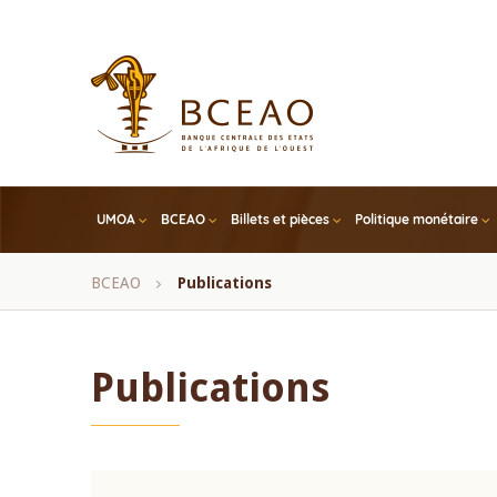
Skip
to
main
content
UMOA
BCEAO
Billets et pièces
Politique monétaire
Fil
BCEAO
Publications
d'Ariane
Publications