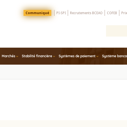
Menu
Communiqué
PI-SPI
Recrutements BCEAO
COFEB
Pri
Top
Marchés
Stabilité financière
Systèmes de paiement
Système bancair