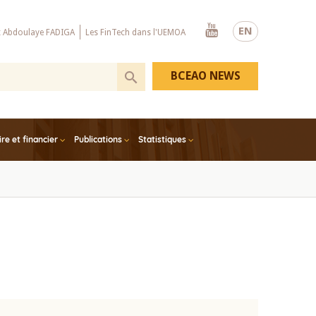
Youtube
EN
x Abdoulaye FADIGA
Les FinTech dans l'UEMOA
BCEAO NEWS
e et financier
Publications
Statistiques