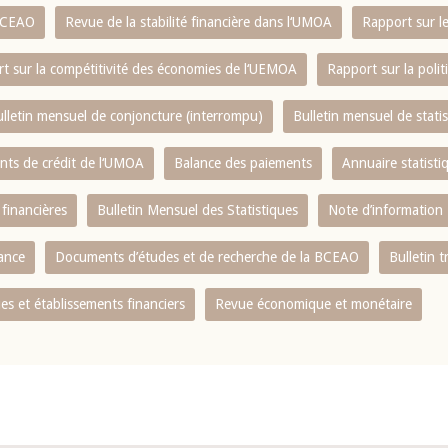
 BCEAO
Revue de la stabilité financière dans l‘UMOA
Rapport sur l
t sur la compétitivité des économies de l‘UEMOA
Rapport sur la poli
lletin mensuel de conjoncture (interrompu)
Bulletin mensuel de stat
ents de crédit de l‘UMOA
Balance des paiements
Annuaire statisti
 financières
Bulletin Mensuel des Statistiques
Note d’information
nance
Documents d’études et de recherche de la BCEAO
Bulletin t
s et établissements financiers
Revue économique et monétaire