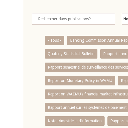
- Tous -
Banking Commission Annual Rep
Quaterly Statistical Bulletin
Rapport annue
Rapport semestriel de surveillance des servic
Report on Monetary Policy in WAMU
Rep
Report on WAEMU’s financial market infrastru
Rapport annuel sur les systèmes de paiement
Note trimestrielle d‘information
Rapport a