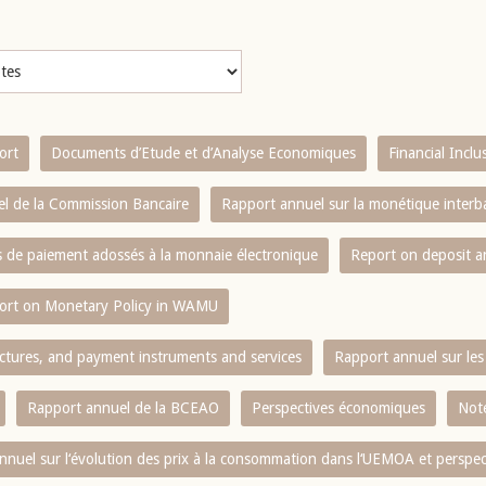
ort
Documents d’Etude et d’Analyse Economiques
Financial Incl
l de la Commission Bancaire
Rapport annuel sur la monétique inter
es de paiement adossés à la monnaie électronique
Report on deposit 
ort on Monetary Policy in WAMU
ctures, and payment instruments and services
Rapport annuel sur les 
Rapport annuel de la BCEAO
Perspectives économiques
Note
nnuel sur l‘évolution des prix à la consommation dans l‘UEMOA et perspec