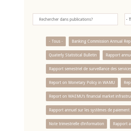
- Tous -
Banking Commission Annual Rep
Quaterly Statistical Bulletin
Rapport annue
Rapport semestriel de surveillance des servic
Report on Monetary Policy in WAMU
Rep
Report on WAEMU’s financial market infrastru
Rapport annuel sur les systèmes de paiement
Note trimestrielle d‘information
Rapport a