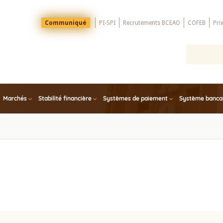
Menu
Communiqué
PI-SPI
Recrutements BCEAO
COFEB
Pri
Top
Marchés
Stabilité financière
Systèmes de paiement
Système bancair