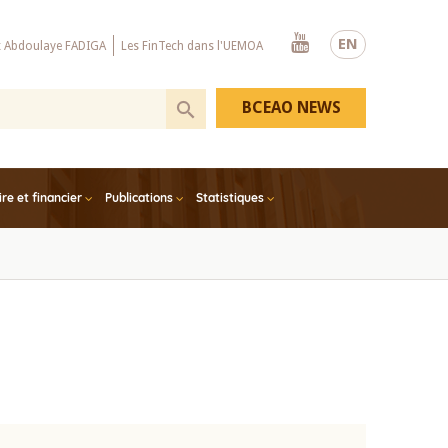
Youtube
EN
x Abdoulaye FADIGA
Les FinTech dans l'UEMOA
BCEAO NEWS
e et financier
Publications
Statistiques