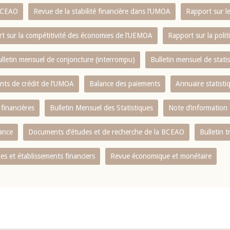
 BCEAO
Revue de la stabilité financière dans l‘UMOA
Rapport sur l
t sur la compétitivité des économies de l‘UEMOA
Rapport sur la poli
lletin mensuel de conjoncture (interrompu)
Bulletin mensuel de stat
ents de crédit de l‘UMOA
Balance des paiements
Annuaire statisti
 financières
Bulletin Mensuel des Statistiques
Note d’information
nance
Documents d’études et de recherche de la BCEAO
Bulletin t
s et établissements financiers
Revue économique et monétaire