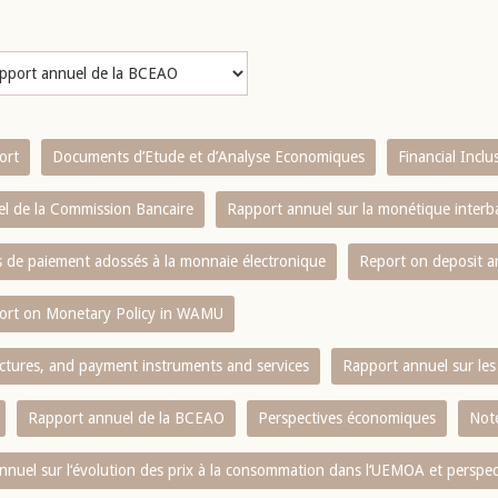
ort
Documents d’Etude et d’Analyse Economiques
Financial Incl
l de la Commission Bancaire
Rapport annuel sur la monétique inter
es de paiement adossés à la monnaie électronique
Report on deposit 
ort on Monetary Policy in WAMU
ctures, and payment instruments and services
Rapport annuel sur les 
Rapport annuel de la BCEAO
Perspectives économiques
Note
nnuel sur l‘évolution des prix à la consommation dans l‘UEMOA et perspec