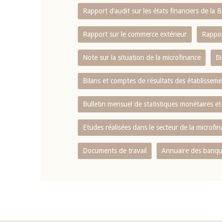
Rapport d‘audit sur les états financiers de la
Rapport sur le commerce extérieur
Rappor
Note sur la situation de la microfinance
Bu
Bilans et comptes de résultats des établissem
Bulletin mensuel de statistiques monétaires et
Etudes réalisées dans le secteur de la microfi
Documents de travail
Annuaire des banque