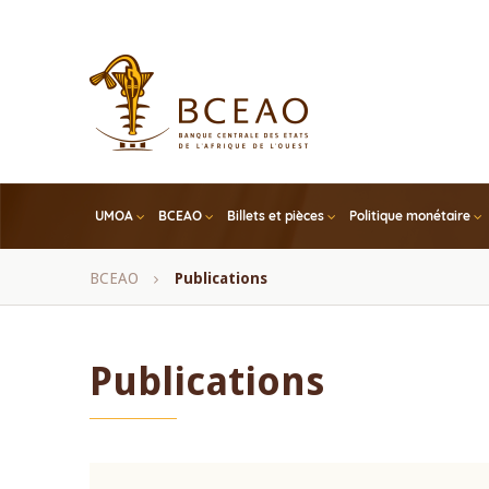
Skip
to
main
content
UMOA
BCEAO
Billets et pièces
Politique monétaire
Fil
BCEAO
Publications
d'Ariane
Publications