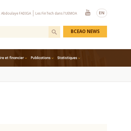
Youtube
EN
x Abdoulaye FADIGA
Les FinTech dans l'UEMOA
BCEAO NEWS
e et financier
Publications
Statistiques