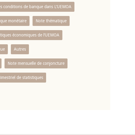
es conditions de banque dans L‘UEMOA
tique monétaire
Note thématique
istiques économiques de l‘UEMOA
que
Autres
Note mensuelle de conjoncture
rimestriel de statistiques