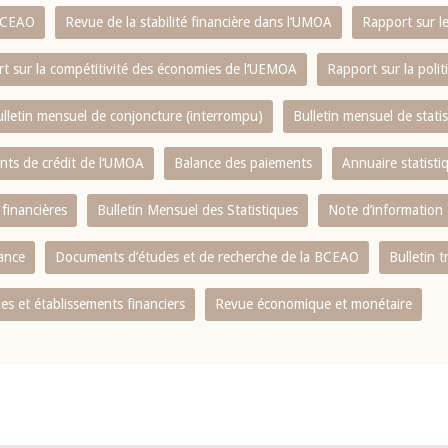
 BCEAO
Revue de la stabilité financière dans l‘UMOA
Rapport sur l
t sur la compétitivité des économies de l‘UEMOA
Rapport sur la poli
lletin mensuel de conjoncture (interrompu)
Bulletin mensuel de stat
ents de crédit de l‘UMOA
Balance des paiements
Annuaire statisti
 financières
Bulletin Mensuel des Statistiques
Note d’information
nance
Documents d’études et de recherche de la BCEAO
Bulletin t
s et établissements financiers
Revue économique et monétaire