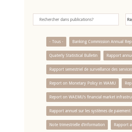
- Tous -
Banking Commission Annual Rep
Quaterly Statistical Bulletin
Rapport annue
Rapport semestriel de surveillance des servic
Report on Monetary Policy in WAMU
Rep
Report on WAEMU’s financial market infrastru
Rapport annuel sur les systèmes de paiement
Note trimestrielle d‘information
Rapport a