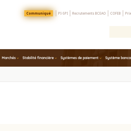
Menu
Communiqué
PI-SPI
Recrutements BCEAO
COFEB
Pri
Top
Marchés
Stabilité financière
Systèmes de paiement
Système bancair