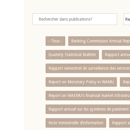
- Tous -
Banking Commission Annual Rep
Quaterly Statistical Bulletin
Rapport annue
Rapport semestriel de surveillance des servic
Report on Monetary Policy in WAMU
Rep
Report on WAEMU’s financial market infrastru
Rapport annuel sur les systèmes de paiement
Note trimestrielle d‘information
Rapport a