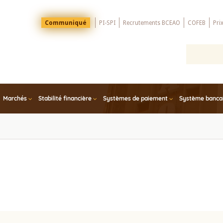
Menu
Communiqué
PI-SPI
Recrutements BCEAO
COFEB
Pri
Top
Marchés
Stabilité financière
Systèmes de paiement
Système bancair