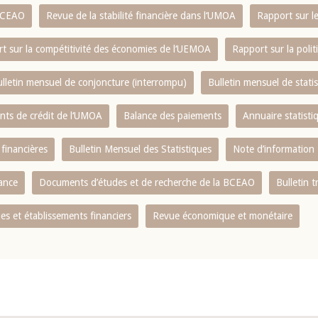
 BCEAO
Revue de la stabilité financière dans l‘UMOA
Rapport sur l
t sur la compétitivité des économies de l‘UEMOA
Rapport sur la poli
lletin mensuel de conjoncture (interrompu)
Bulletin mensuel de stat
ents de crédit de l‘UMOA
Balance des paiements
Annuaire statisti
 financières
Bulletin Mensuel des Statistiques
Note d’information
nance
Documents d’études et de recherche de la BCEAO
Bulletin t
s et établissements financiers
Revue économique et monétaire