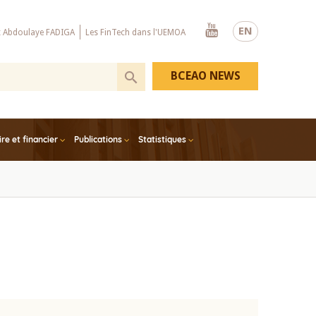
Youtube
EN
x Abdoulaye FADIGA
Les FinTech dans l'UEMOA
BCEAO NEWS
e et financier
Publications
Statistiques