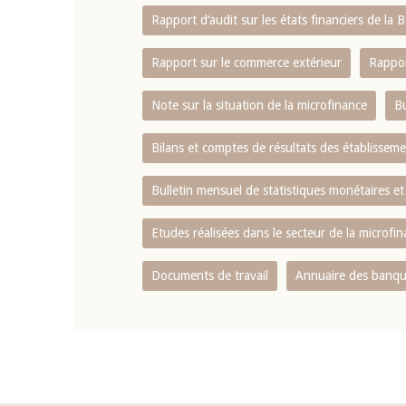
Rapport d‘audit sur les états financiers de la
Rapport sur le commerce extérieur
Rappor
Note sur la situation de la microfinance
Bu
Bilans et comptes de résultats des établissem
Bulletin mensuel de statistiques monétaires et
Etudes réalisées dans le secteur de la microfi
Documents de travail
Annuaire des banque