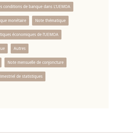
es conditions de banque dans L‘UEMOA
tique monétaire
Note thématique
istiques économiques de l‘UEMOA
que
Autres
Note mensuelle de conjoncture
rimestriel de statistiques