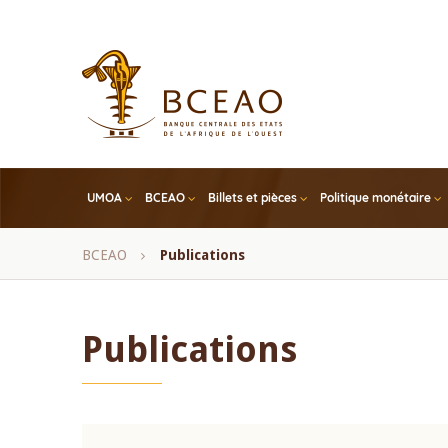
Skip
to
main
content
UMOA
BCEAO
Billets et pièces
Politique monétaire
Fil
BCEAO
Publications
d'Ariane
Publications