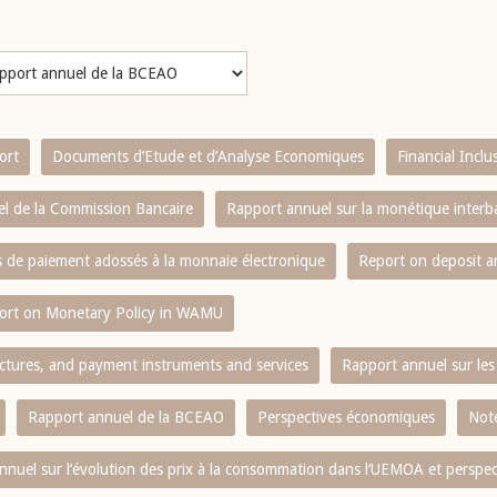
ort
Documents d’Etude et d’Analyse Economiques
Financial Incl
l de la Commission Bancaire
Rapport annuel sur la monétique inter
es de paiement adossés à la monnaie électronique
Report on deposit 
ort on Monetary Policy in WAMU
ctures, and payment instruments and services
Rapport annuel sur les 
Rapport annuel de la BCEAO
Perspectives économiques
Note
nnuel sur l‘évolution des prix à la consommation dans l‘UEMOA et perspec