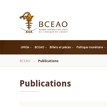
Skip
to
main
content
UMOA
BCEAO
Billets et pièces
Politique monétaire
Fil
BCEAO
Publications
d'Ariane
Publications