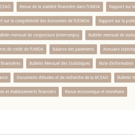
 BCEAO
Revue de la stabilité financière dans l‘UMOA
Rapport sur l
t sur la compétitivité des économies de l‘UEMOA
Rapport sur la poli
lletin mensuel de conjoncture (interrompu)
Bulletin mensuel de stat
ents de crédit de l‘UMOA
Balance des paiements
Annuaire statisti
 financières
Bulletin Mensuel des Statistiques
Note d’information
nance
Documents d’études et de recherche de la BCEAO
Bulletin t
s et établissements financiers
Revue économique et monétaire