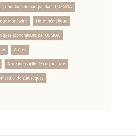
es conditions de banque dans L‘UEMOA
tique monétaire
Note thématique
istiques économiques de l‘UEMOA
que
Autres
Note mensuelle de conjoncture
rimestriel de statistiques