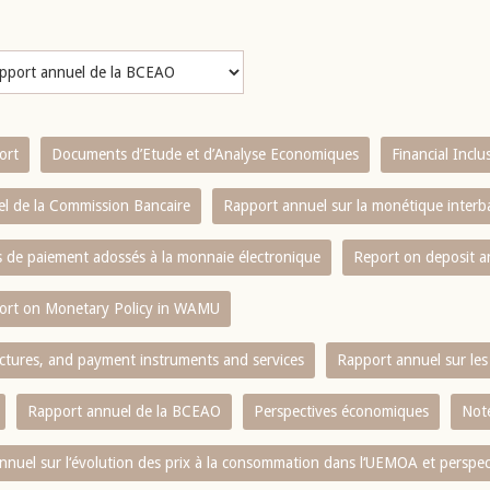
ort
Documents d’Etude et d’Analyse Economiques
Financial Incl
l de la Commission Bancaire
Rapport annuel sur la monétique inter
es de paiement adossés à la monnaie électronique
Report on deposit 
ort on Monetary Policy in WAMU
ctures, and payment instruments and services
Rapport annuel sur les 
Rapport annuel de la BCEAO
Perspectives économiques
Note
nnuel sur l‘évolution des prix à la consommation dans l‘UEMOA et perspec