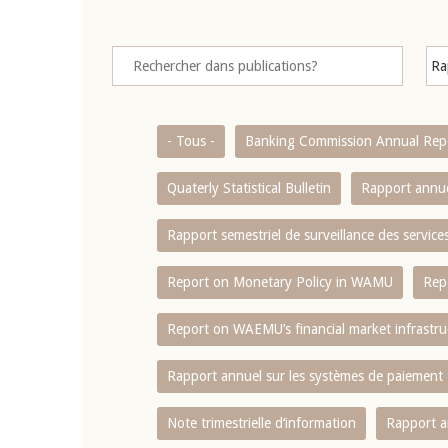
- Tous -
Banking Commission Annual Rep
Quaterly Statistical Bulletin
Rapport annue
Rapport semestriel de surveillance des servic
Report on Monetary Policy in WAMU
Rep
Report on WAEMU’s financial market infrastru
Rapport annuel sur les systèmes de paiement
Note trimestrielle d‘information
Rapport a