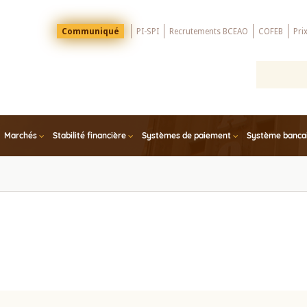
Menu
Communiqué
PI-SPI
Recrutements BCEAO
COFEB
Pri
Top
Marchés
Stabilité financière
Systèmes de paiement
Système bancair