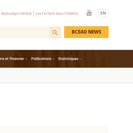
Youtube
EN
x Abdoulaye FADIGA
Les FinTech dans l'UEMOA
BCEAO NEWS
e et financier
Publications
Statistiques