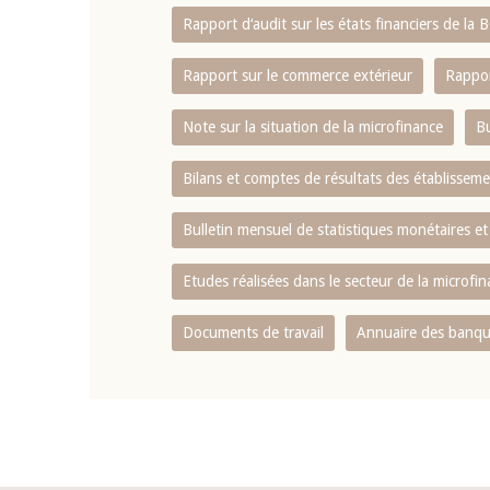
Rapport d‘audit sur les états financiers de la
Rapport sur le commerce extérieur
Rappor
Note sur la situation de la microfinance
Bu
Bilans et comptes de résultats des établissem
Bulletin mensuel de statistiques monétaires et
Etudes réalisées dans le secteur de la microfi
Documents de travail
Annuaire des banque