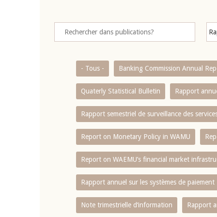
- Tous -
Banking Commission Annual Rep
Quaterly Statistical Bulletin
Rapport annue
Rapport semestriel de surveillance des servic
Report on Monetary Policy in WAMU
Rep
Report on WAEMU’s financial market infrastru
Rapport annuel sur les systèmes de paiement
Note trimestrielle d‘information
Rapport a