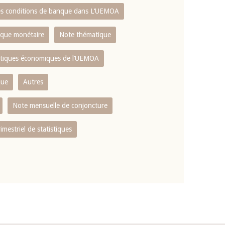
es conditions de banque dans L‘UEMOA
tique monétaire
Note thématique
istiques économiques de l‘UEMOA
que
Autres
Note mensuelle de conjoncture
rimestriel de statistiques