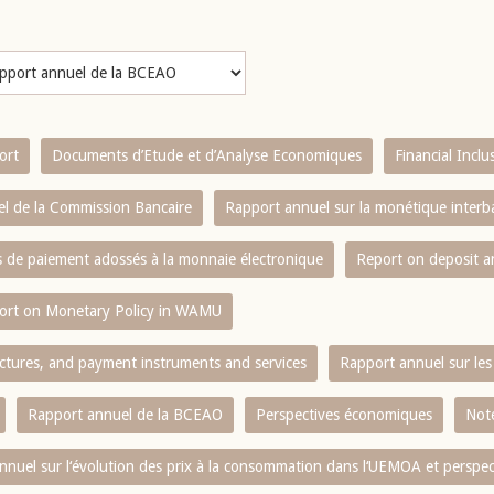
ort
Documents d’Etude et d’Analyse Economiques
Financial Incl
l de la Commission Bancaire
Rapport annuel sur la monétique inter
es de paiement adossés à la monnaie électronique
Report on deposit 
ort on Monetary Policy in WAMU
ctures, and payment instruments and services
Rapport annuel sur les 
Rapport annuel de la BCEAO
Perspectives économiques
Note
nnuel sur l‘évolution des prix à la consommation dans l‘UEMOA et perspec