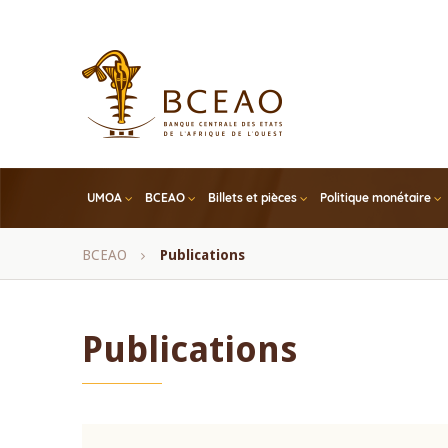
Skip
to
main
content
UMOA
BCEAO
Billets et pièces
Politique monétaire
Fil
BCEAO
Publications
d'Ariane
Publications