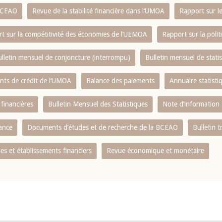
 BCEAO
Revue de la stabilité financière dans l‘UMOA
Rapport sur l
t sur la compétitivité des économies de l‘UEMOA
Rapport sur la poli
lletin mensuel de conjoncture (interrompu)
Bulletin mensuel de stat
ents de crédit de l‘UMOA
Balance des paiements
Annuaire statisti
 financières
Bulletin Mensuel des Statistiques
Note d’information
nance
Documents d’études et de recherche de la BCEAO
Bulletin t
s et établissements financiers
Revue économique et monétaire