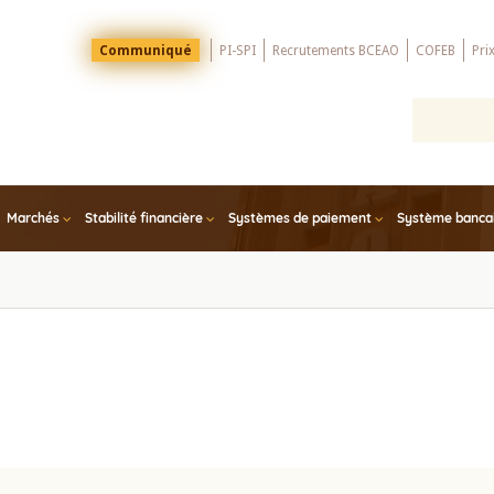
Menu
Communiqué
PI-SPI
Recrutements BCEAO
COFEB
Pri
Top
Marchés
Stabilité financière
Systèmes de paiement
Système bancair