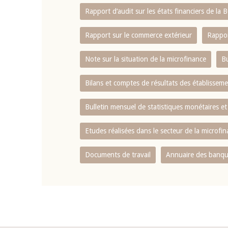
Rapport d‘audit sur les états financiers de la
Rapport sur le commerce extérieur
Rappor
Note sur la situation de la microfinance
Bu
Bilans et comptes de résultats des établissem
Bulletin mensuel de statistiques monétaires et
Etudes réalisées dans le secteur de la microfi
Documents de travail
Annuaire des banque